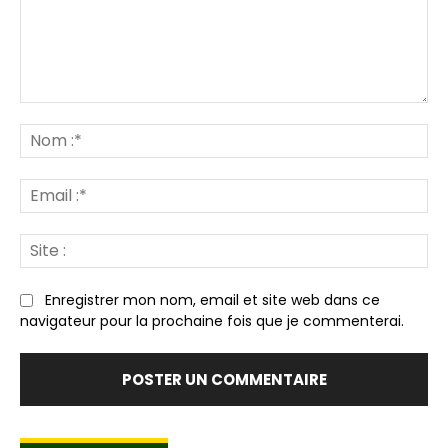
Commenter
:
N
:*
Em
:*
Sit
:
Enregistrer mon nom, email et site web dans ce
navigateur pour la prochaine fois que je commenterai.