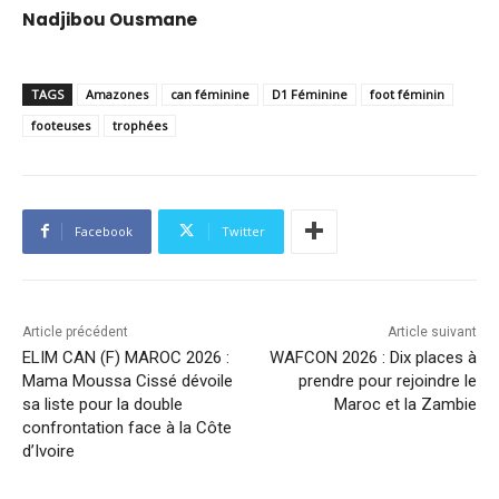
Nadjibou Ousmane
TAGS
Amazones
can féminine
D1 Féminine
foot féminin
footeuses
trophées
Facebook
Twitter
Article précédent
Article suivant
ELIM CAN (F) MAROC 2026 :
WAFCON 2026 : Dix places à
Mama Moussa Cissé dévoile
prendre pour rejoindre le
sa liste pour la double
Maroc et la Zambie
confrontation face à la Côte
d’Ivoire