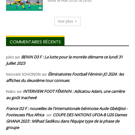
lundi 18 mai 2026 18:28:55
Voir plus
COMMENTAIRES RÉCENTS
BENIN D3 F : La lutte pour la montée démarre ce lundi 31
Jules
sur
Juillet 2023
Éliminatoires Football Féminin JO 2024 : les
Innocent SOHONON
sur
affiches du deuxième tour connues
INTERVIEW FOOT FÉMININ : Adicatou Adam, une carrière
Nabo
sur
au goût inachevé
France D2 F : nouvelles de l'internationale béninoise Aude Gbédjissi -
Footeuses Plus Africa
COUPE DES NATIONS UFOA-B U20 Dames
sur
GHANA 2023 : Milhad Sadikou dans l’équipe type de la phase de
groupe