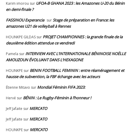
UFOA-B GHANA 2023 : les Amazones U-20 du Bénin
Karim imorou
sur
en demi-finale ?
FASSINOU Experancia
Stage de préparation en France: les
sur
amazones U21 de volleyball à Rennes
PROJET CHAMPIONNES : la grande finale de la
HOUNKPE GILDAS
sur
deuxième édition attendue ce vendredi
INTERVIEW AVEC L’INTERNATIONALE BÉNINOISE NOËLLE
Pamela
sur
AMOUZOUN ÉVOLUANT DANS L’HEXAGONE
BENIN FOOTBALL FEMININ : entre réaménagement et
HOUNKPE
sur
hausse de subvention, la FBF échange avec les acteurs
Mondial Féminin FIFA 2023:
Étienne Mitavo
sur
BÉNIN : Le Rugby-Féminin à l’honneur !
Hervé
sur
MERCATO
Jeff Jafaite
sur
MERCATO
Jeff Jafaite
sur
MERCATO
HOUNKPE
sur