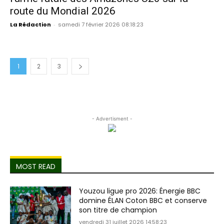
route du Mondial 2026
La Rédaction
-
samedi 7 février 2026 08:18:23
1
2
3
- Advertisment -
MOST READ
Youzou ligue pro 2026: Énergie BBC
domine ÉLAN Coton BBC et conserve
son titre de champion
vendredi 31 juillet 2026 14:58:23