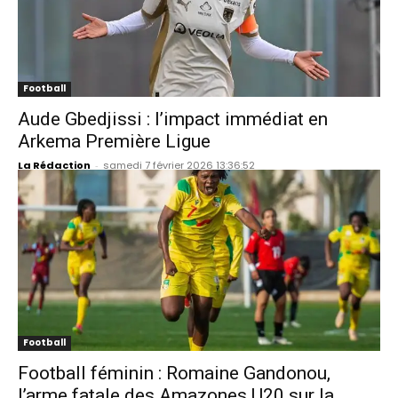
Football
Aude Gbedjissi : l’impact immédiat en
Arkema Première Ligue
La Rédaction
-
samedi 7 février 2026 13:36:52
Football
Football féminin : Romaine Gandonou,
l’arme fatale des Amazones U20 sur la