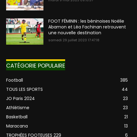
mardi 9 mai 2023 09:15:57
FOOT FÉMININ : les béninoises Noélie
Abamon et Léa Fachinan retrouvent
une nouvelle destination
samedi 29 juillet 2023 17:47:18
CATÉGORIE POPULAIRE
Football
385
TOUS LES SPORTS
44
JO Paris 2024
23
Athlétisme
23
Basketball
21
Maracana
13
TROPHÉES FOOTEUSES 229
6