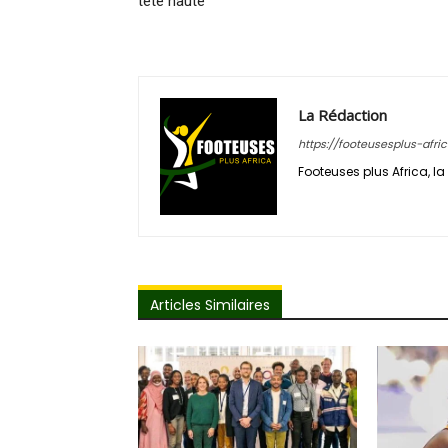
tête haute
La Rédaction
https://footeusesplus-afri
Footeuses plus Africa, la 
Articles Similaires