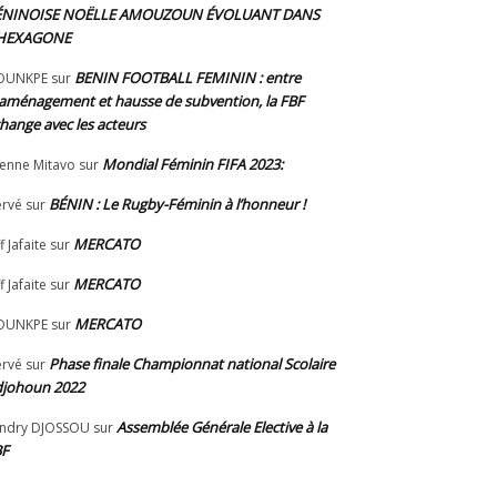
ÉNINOISE NOËLLE AMOUZOUN ÉVOLUANT DANS
’HEXAGONE
BENIN FOOTBALL FEMININ : entre
OUNKPE
sur
aménagement et hausse de subvention, la FBF
hange avec les acteurs
Mondial Féminin FIFA 2023:
ienne Mitavo
sur
BÉNIN : Le Rugby-Féminin à l’honneur !
rvé
sur
MERCATO
f Jafaite
sur
MERCATO
f Jafaite
sur
MERCATO
OUNKPE
sur
Phase finale Championnat national Scolaire
rvé
sur
johoun 2022
Assemblée Générale Elective à la
ndry DJOSSOU
sur
BF