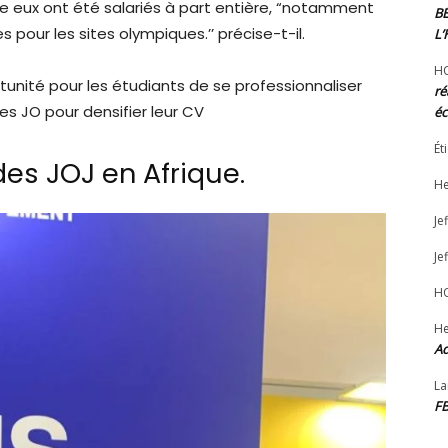
e eux ont été salariés à part entière, “notamment
B
es pour les sites olympiques.’’ précise-t-il.
L
H
rtunité pour les étudiants de se professionnaliser
ré
es JO pour densifier leur CV
éc
Ét
es JOJ en Afrique.
He
Jef
Jef
H
He
Ad
La
F