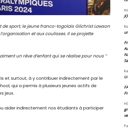
I
JO
e sport, le jeune franco-togolais Gilchrist Lawson
N
un
l’organisation et aux coulisses. Il se projette
Fr
Au
NA
raiment un rêve d’enfant qui se réalise pour nous ‘’
Sa
Ka
U-
is et surtout, à y contribuer indirectement par le
ol, qui a permis à plusieurs jeunes actifs de
FA
s jeux.
Fr
H
 pu aider indirectement nos étudiants à participer
gr
ve
Pa