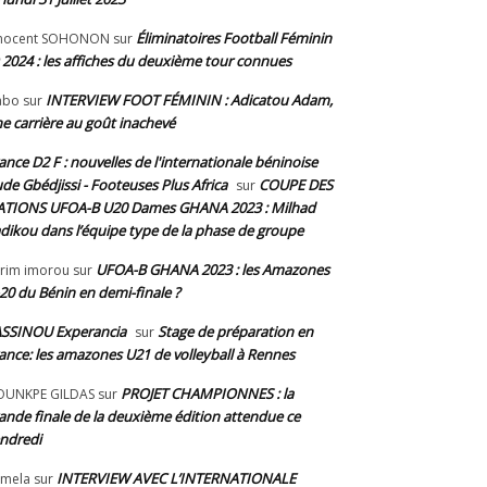
Éliminatoires Football Féminin
nnocent SOHONON
sur
 2024 : les affiches du deuxième tour connues
INTERVIEW FOOT FÉMININ : Adicatou Adam,
abo
sur
e carrière au goût inachevé
ance D2 F : nouvelles de l'internationale béninoise
de Gbédjissi - Footeuses Plus Africa
COUPE DES
sur
TIONS UFOA-B U20 Dames GHANA 2023 : Milhad
dikou dans l’équipe type de la phase de groupe
UFOA-B GHANA 2023 : les Amazones
rim imorou
sur
20 du Bénin en demi-finale ?
SSINOU Experancia
Stage de préparation en
sur
ance: les amazones U21 de volleyball à Rennes
PROJET CHAMPIONNES : la
OUNKPE GILDAS
sur
ande finale de la deuxième édition attendue ce
ndredi
INTERVIEW AVEC L’INTERNATIONALE
mela
sur