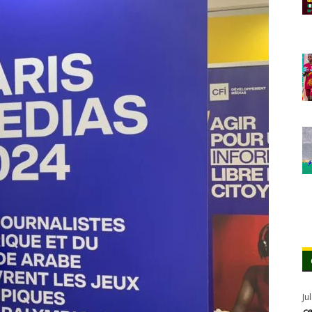
Ju
ce