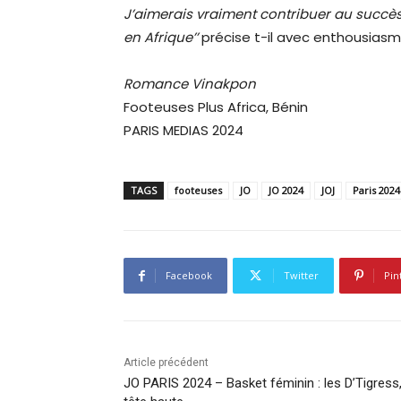
J’aimerais vraiment contribuer au succè
en Afrique’’
précise t-il avec enthousias
Romance Vinakpon
Footeuses Plus Africa, Bénin
PARIS MEDIAS 2024
TAGS
footeuses
JO
JO 2024
JOJ
Paris 2024
Facebook
Twitter
Pin
Article précédent
JO PARIS 2024 – Basket féminin : les D’Tigress,