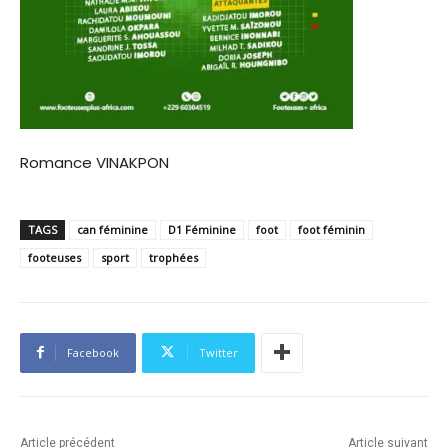
Romance VINAKPON
TAGS
can féminine
D1 Féminine
foot
foot féminin
footeuses
sport
trophées
Facebook
Twitter
Article précédent
Article suivant