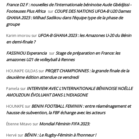
France D2 F : nouvelles de l'internationale béninoise Aude Gbédjissi -
Footeuses Plus Africa
COUPE DES NATIONS UFOA-B U20 Dames
sur
GHANA 2023 : Milhad Sadikou dans l’équipe type de la phase de
groupe
UFOA-B GHANA 2023 : les Amazones U-20 du Bénin
Karim imorou
sur
en demi-finale ?
FASSINOU Experancia
Stage de préparation en France: les
sur
amazones U21 de volleyball à Rennes
PROJET CHAMPIONNES : la grande finale de la
HOUNKPE GILDAS
sur
deuxième édition attendue ce vendredi
INTERVIEW AVEC L’INTERNATIONALE BÉNINOISE NOËLLE
Pamela
sur
AMOUZOUN ÉVOLUANT DANS L’HEXAGONE
BENIN FOOTBALL FEMININ : entre réaménagement et
HOUNKPE
sur
hausse de subvention, la FBF échange avec les acteurs
Mondial Féminin FIFA 2023:
Étienne Mitavo
sur
BÉNIN : Le Rugby-Féminin à l’honneur !
Hervé
sur