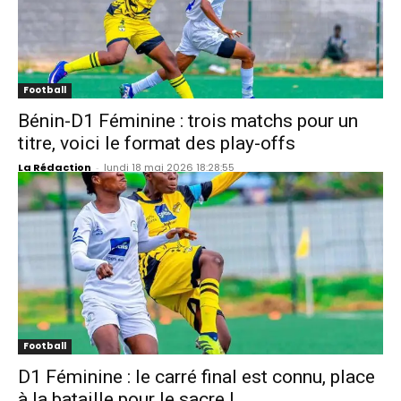
Football
Bénin-D1 Féminine : trois matchs pour un
titre, voici le format des play-offs
La Rédaction
-
lundi 18 mai 2026 18:28:55
Football
D1 Féminine : le carré final est connu, place
à la bataille pour le sacre !