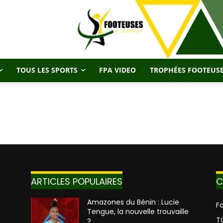
TOUS LES SPORTS
FPA VIDEO
TROPHÉES FOOTEUSE
ARTICLES POPULAIRES
C
Amazones du Bénin : Lucie
Fo
Tengue, la nouvelle trouvaille
T
?