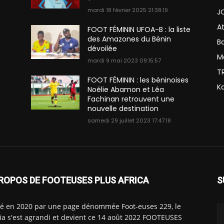
mardi 18 février 2025 21:38:19
J
A
FOOT FÉMININ UFOA-B : la liste
des Amazones du Bénin
Ba
dévoilée
M
mardi 9 mai 2023 09:15:57
T
FOOT FÉMININ : les béninoises
K
Noélie Abamon et Léa
Fachinan retrouvent une
nouvelle destination
samedi 29 juillet 2023 17:47:18
ROPOS DE FOOTEUSES PLUS AFRICA
S
é en 2020 par une page dénommée Foot-euses 229, le
a s'est agrandi et devient ce 14 août 2022 FOOTEUSES