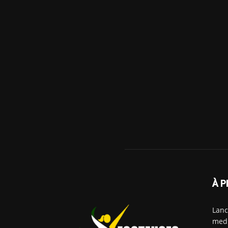
À P
Lanc
medi