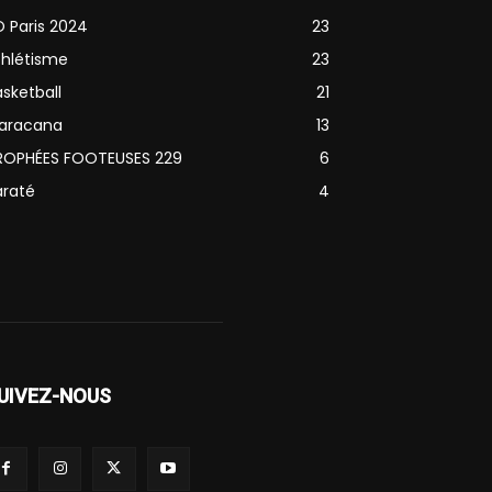
O Paris 2024
23
thlétisme
23
sketball
21
aracana
13
ROPHÉES FOOTEUSES 229
6
araté
4
UIVEZ-NOUS