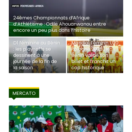
24èmes Championnats d’Afrique
d’Athlétisme : Odile Ahouanwanou entre
Jo
encore un peu plus dans l’histoire
A
D1 féminine au Bénin
Mondial Féminin U20
F
:
: les play-offs se
Pologne 2026 : le
L
 un
dessinent à une
Bénin valide son
Bé
at
journée de la fin de
billet et franchit un
f
la saison
cap historique
e
MERCATO