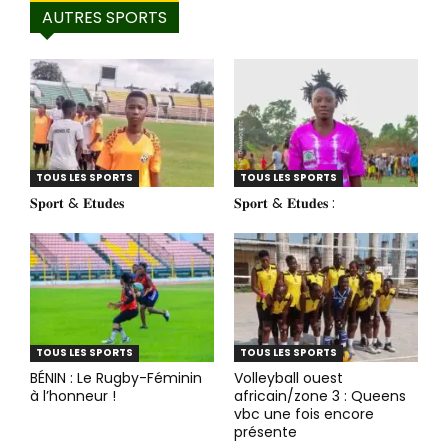
AUTRES SPORTS
TOUS LES SPORTS
TOUS LES SPORTS
𝐒𝐩𝐨𝐫𝐭 & 𝐄𝐭𝐮𝐝𝐞𝐬
𝐒𝐩𝐨𝐫𝐭 & 𝐄𝐭𝐮𝐝𝐞𝐬 :
TOUS LES SPORTS
TOUS LES SPORTS
BÉNIN : Le Rugby-Féminin
Volleyball ouest
à l’honneur !
africain/zone 3 : Queens
vbc une fois encore
présente