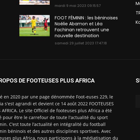
M
mardi 9 mai 2023 09:15:57
T
FOOT FÉMININ : les béninoises
K
Noélie Abamon et Léa
Fachinan retrouvent une
nouvelle destination
samedi 29 juillet 2023 17:47:18
ROPOS DE FOOTEUSES PLUS AFRICA
S
é en 2020 par une page dénommée Foot-euses 229, le
a s'est agrandi et devient ce 14 août 2022 FOOTEUSES
 AFRICA. Le site Officiel de footeuses plus Africa a été
é pour être le carrefour de toute l'actualité du sport
nin. C’est toute l’actualité en intégralité du football
nin béninois et des autres disciplines sportives. Avec
euses plus Africa, nous participons à la médiatisation du