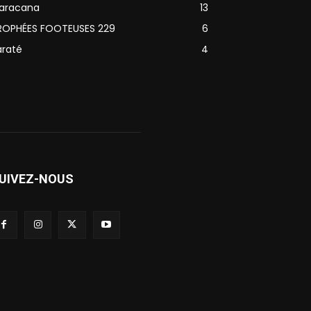
aracana
13
ROPHÉES FOOTEUSES 229
6
araté
4
UIVEZ-NOUS