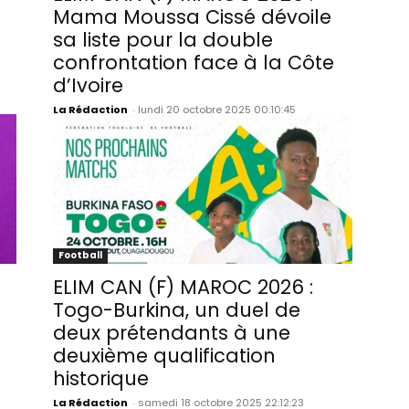
Mama Moussa Cissé dévoile
sa liste pour la double
confrontation face à la Côte
d’Ivoire
La Rédaction
-
lundi 20 octobre 2025 00:10:45
Football
ELIM CAN (F) MAROC 2026 :
Togo-Burkina, un duel de
deux prétendants à une
deuxième qualification
historique
La Rédaction
-
samedi 18 octobre 2025 22:12:23