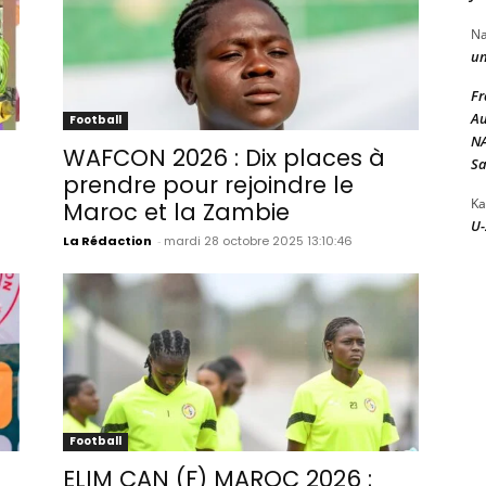
N
un
Fr
Au
Football
NA
WAFCON 2026 : Dix places à
Sa
prendre pour rejoindre le
Ka
Maroc et la Zambie
U-
La Rédaction
-
mardi 28 octobre 2025 13:10:46
Football
ELIM CAN (F) MAROC 2026 :