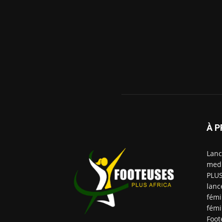
À P
Lanc
medi
PLUS
lanc
fémi
fémi
Foot