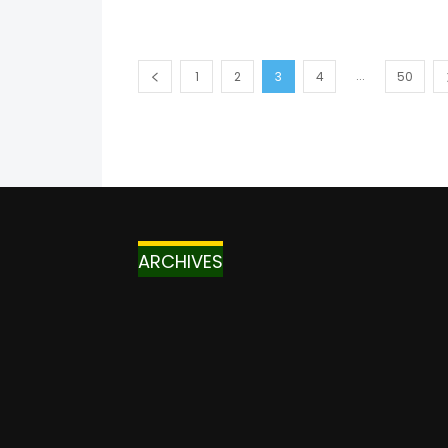
...
1
2
3
4
50
ARCHIVES