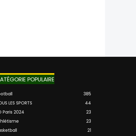
ATÉGORIE POPULAIRE
otball
385
OUS LES SPORTS
44
O Paris 2024
23
thlétisme
23
sketball
21