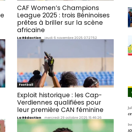
CAF Women’s Champions
le
League 2025 : trois Béninoises
prêtes à briller sur la scène
africaine
La Rédaction
-
jeudi 6 novembre 2025 07:27:52
Football
Exploit historique : les Cap-
Verdiennes qualifiées pour
Ju
leur première CAN féminine
ce
La Rédaction
-
mercredi 29 octobre 2025 15:46:26
In
JO