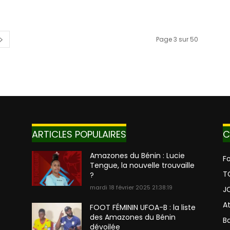
Page 3 sur 50
ARTICLES POPULAIRES
C
Amazones du Bénin : Lucie
Fo
Tengue, la nouvelle trouvaille
T
?
mardi 18 février 2025 21:38:19
J
A
FOOT FÉMININ UFOA-B : la liste
des Amazones du Bénin
Ba
dévoilée