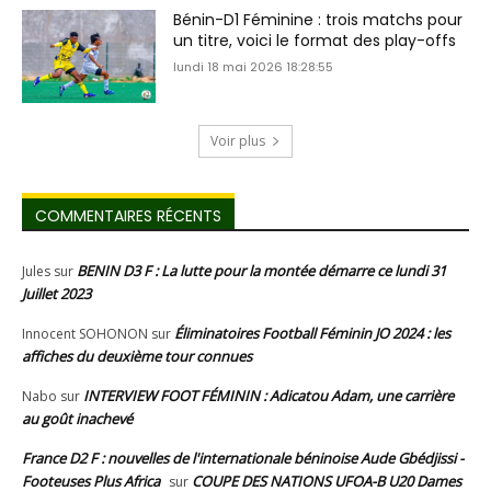
Bénin-D1 Féminine : trois matchs pour
un titre, voici le format des play-offs
lundi 18 mai 2026 18:28:55
Voir plus
COMMENTAIRES RÉCENTS
BENIN D3 F : La lutte pour la montée démarre ce lundi 31
Jules
sur
Juillet 2023
Éliminatoires Football Féminin JO 2024 : les
Innocent SOHONON
sur
affiches du deuxième tour connues
INTERVIEW FOOT FÉMININ : Adicatou Adam, une carrière
Nabo
sur
au goût inachevé
France D2 F : nouvelles de l'internationale béninoise Aude Gbédjissi -
Footeuses Plus Africa
COUPE DES NATIONS UFOA-B U20 Dames
sur