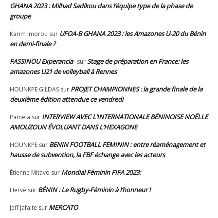
GHANA 2023 : Milhad Sadikou dans l’équipe type de la phase de
groupe
UFOA-B GHANA 2023 : les Amazones U-20 du Bénin
Karim imorou
sur
en demi-finale ?
FASSINOU Experancia
Stage de préparation en France: les
sur
amazones U21 de volleyball à Rennes
PROJET CHAMPIONNES : la grande finale de la
HOUNKPE GILDAS
sur
deuxième édition attendue ce vendredi
INTERVIEW AVEC L’INTERNATIONALE BÉNINOISE NOËLLE
Pamela
sur
AMOUZOUN ÉVOLUANT DANS L’HEXAGONE
BENIN FOOTBALL FEMININ : entre réaménagement et
HOUNKPE
sur
hausse de subvention, la FBF échange avec les acteurs
Mondial Féminin FIFA 2023:
Étienne Mitavo
sur
BÉNIN : Le Rugby-Féminin à l’honneur !
Hervé
sur
MERCATO
Jeff Jafaite
sur