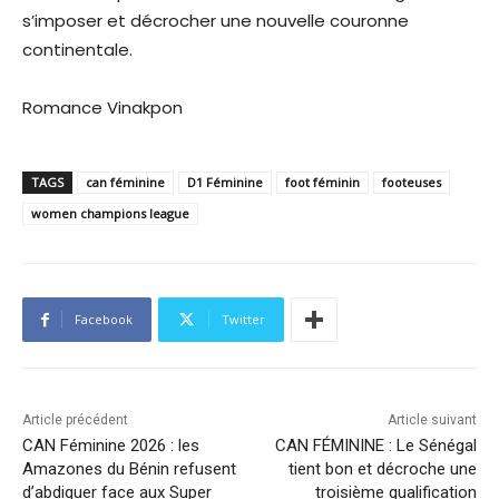
s’imposer et décrocher une nouvelle couronne
continentale.
Romance Vinakpon
TAGS
can féminine
D1 Féminine
foot féminin
footeuses
women champions league
Facebook
Twitter
Article précédent
Article suivant
CAN Féminine 2026 : les
CAN FÉMININE : Le Sénégal
Amazones du Bénin refusent
tient bon et décroche une
d’abdiquer face aux Super
troisième qualification