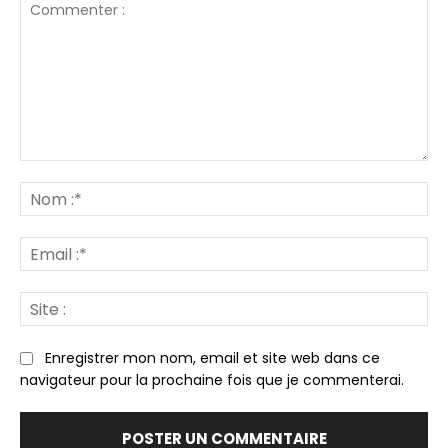
Commenter
:
N
:*
Em
:*
Sit
:
Enregistrer mon nom, email et site web dans ce
navigateur pour la prochaine fois que je commenterai.