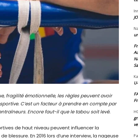
I
JO
N
un
Fr
Au
NA
Sa
Ka
U-
FA
e, fragilité émotionnelle, les règles peuvent avoir
Fr
portive. C’est un facteur à prendre en compte par
entraîneurs. Encore faut-il que le tabou soit levé.
H
gr
ve
rtives de haut niveau peuvent influencer la
 de blessure. En 2016 lors d’une interview, la nageuse
Pa