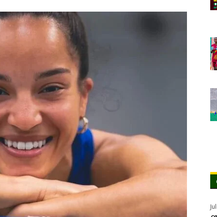
Ju
ce