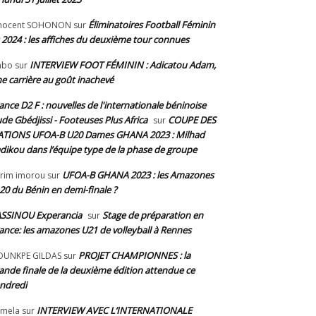
Éliminatoires Football Féminin
nnocent SOHONON
sur
 2024 : les affiches du deuxième tour connues
INTERVIEW FOOT FÉMININ : Adicatou Adam,
abo
sur
e carrière au goût inachevé
ance D2 F : nouvelles de l'internationale béninoise
de Gbédjissi - Footeuses Plus Africa
COUPE DES
sur
TIONS UFOA-B U20 Dames GHANA 2023 : Milhad
dikou dans l’équipe type de la phase de groupe
UFOA-B GHANA 2023 : les Amazones
rim imorou
sur
20 du Bénin en demi-finale ?
SSINOU Experancia
Stage de préparation en
sur
ance: les amazones U21 de volleyball à Rennes
PROJET CHAMPIONNES : la
OUNKPE GILDAS
sur
ande finale de la deuxième édition attendue ce
ndredi
INTERVIEW AVEC L’INTERNATIONALE
mela
sur