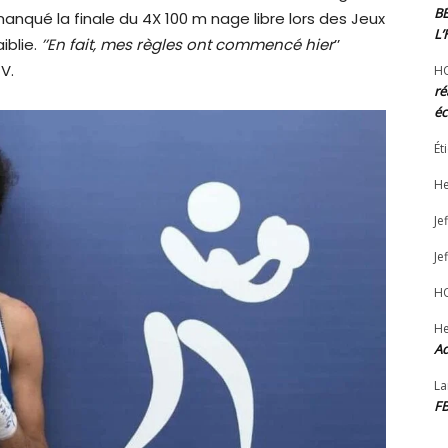
B
manqué la finale du 4X 100 m nage libre lors des Jeux
L
iblie.
’’En fait, mes règles ont commencé hier
’’
V.
H
ré
éc
Ét
He
Jef
Jef
H
He
Ad
La
F