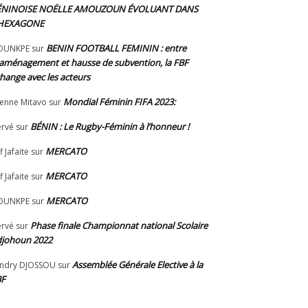
ÉNINOISE NOËLLE AMOUZOUN ÉVOLUANT DANS
’HEXAGONE
BENIN FOOTBALL FEMININ : entre
OUNKPE
sur
aménagement et hausse de subvention, la FBF
hange avec les acteurs
Mondial Féminin FIFA 2023:
ienne Mitavo
sur
BÉNIN : Le Rugby-Féminin à l’honneur !
rvé
sur
MERCATO
f Jafaite
sur
MERCATO
f Jafaite
sur
MERCATO
OUNKPE
sur
Phase finale Championnat national Scolaire
rvé
sur
johoun 2022
Assemblée Générale Elective à la
ndry DJOSSOU
sur
BF