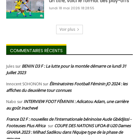
un titre, voici le format des play-offs
lundi 18 mai 2026 18:28:55
Voir plus
COMMENTAIRES RÉCENTS
BENIN D3 F : La lutte pour la montée démarre ce lundi 31
Jules
sur
Juillet 2023
Éliminatoires Football Féminin JO 2024 : les
Innocent SOHONON
sur
affiches du deuxième tour connues
INTERVIEW FOOT FÉMININ : Adicatou Adam, une carrière
Nabo
sur
au goût inachevé
France D2 F : nouvelles de l'internationale béninoise Aude Gbédjissi -
Footeuses Plus Africa
COUPE DES NATIONS UFOA-B U20 Dames
sur
GHANA 2023 : Milhad Sadikou dans l’équipe type de la phase de
groupe