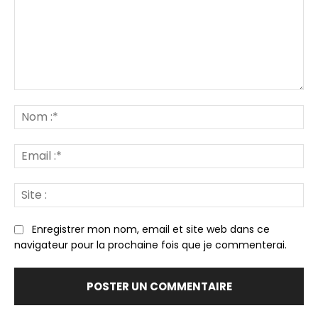
Commenter
:
N
:*
Em
:*
Sit
:
Enregistrer mon nom, email et site web dans ce
navigateur pour la prochaine fois que je commenterai.