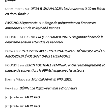
UFOA-B GHANA 2023 : les Amazones U-20 du Bénin
Karim imorou
sur
en demi-finale ?
FASSINOU Experancia
Stage de préparation en France: les
sur
amazones U21 de volleyball à Rennes
PROJET CHAMPIONNES : la grande finale de la
HOUNKPE GILDAS
sur
deuxième édition attendue ce vendredi
INTERVIEW AVEC L’INTERNATIONALE BÉNINOISE NOËLLE
Pamela
sur
AMOUZOUN ÉVOLUANT DANS L’HEXAGONE
BENIN FOOTBALL FEMININ : entre réaménagement et
HOUNKPE
sur
hausse de subvention, la FBF échange avec les acteurs
Mondial Féminin FIFA 2023:
Étienne Mitavo
sur
BÉNIN : Le Rugby-Féminin à l’honneur !
Hervé
sur
MERCATO
Jeff Jafaite
sur
MERCATO
Jeff Jafaite
sur