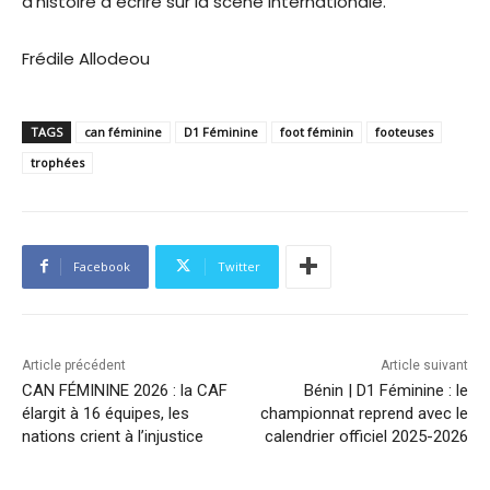
d’histoire à écrire sur la scène internationale.
Frédile Allodeou
TAGS
can féminine
D1 Féminine
foot féminin
footeuses
trophées
Facebook
Twitter
Article précédent
Article suivant
CAN FÉMININE 2026 : la CAF
Bénin | D1 Féminine : le
élargit à 16 équipes, les
championnat reprend avec le
nations crient à l’injustice
calendrier officiel 2025-2026