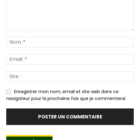
Commenter
:
N
:*
Em
:*
Sit
:
Enregistrer mon nom, email et site web dans ce
navigateur pour la prochaine fois que je commenterai.