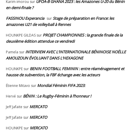
UFOA-B GHANA 2023 : les Amazones U-20 du Bénin
Karim imorou
sur
en demi-finale ?
FASSINOU Experancia
Stage de préparation en France: les
sur
amazones U21 de volleyball à Rennes
PROJET CHAMPIONNES : la grande finale de la
HOUNKPE GILDAS
sur
deuxième édition attendue ce vendredi
INTERVIEW AVEC L’INTERNATIONALE BÉNINOISE NOËLLE
Pamela
sur
AMOUZOUN ÉVOLUANT DANS L’HEXAGONE
BENIN FOOTBALL FEMININ : entre réaménagement et
HOUNKPE
sur
hausse de subvention, la FBF échange avec les acteurs
Mondial Féminin FIFA 2023:
Étienne Mitavo
sur
BÉNIN : Le Rugby-Féminin à l’honneur !
Hervé
sur
MERCATO
Jeff Jafaite
sur
MERCATO
Jeff Jafaite
sur
MERCATO
HOUNKPE
sur