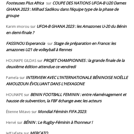
Footeuses Plus Africa
COUPE DES NATIONS UFOA-B U20 Dames
sur
GHANA 2023 : Milhad Sadikou dans l’équipe type de la phase de
groupe
UFOA-B GHANA 2023 : les Amazones U-20 du Bénin
Karim imorou
sur
en demi-finale ?
FASSINOU Experancia
Stage de préparation en France: les
sur
amazones U21 de volleyball à Rennes
PROJET CHAMPIONNES : la grande finale de la
HOUNKPE GILDAS
sur
deuxième édition attendue ce vendredi
INTERVIEW AVEC L’INTERNATIONALE BÉNINOISE NOËLLE
Pamela
sur
AMOUZOUN ÉVOLUANT DANS L’HEXAGONE
BENIN FOOTBALL FEMININ : entre réaménagement et
HOUNKPE
sur
hausse de subvention, la FBF échange avec les acteurs
Mondial Féminin FIFA 2023:
Étienne Mitavo
sur
BÉNIN : Le Rugby-Féminin à l’honneur !
Hervé
sur
MERCATO
Jeff Jafaite
sur