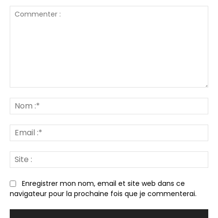
Commenter
:
N
:*
Em
:*
Sit
:
Enregistrer mon nom, email et site web dans ce
navigateur pour la prochaine fois que je commenterai.