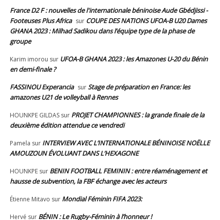
France D2 F : nouvelles de l'internationale béninoise Aude Gbédjissi -
Footeuses Plus Africa
COUPE DES NATIONS UFOA-B U20 Dames
sur
GHANA 2023 : Milhad Sadikou dans l’équipe type de la phase de
groupe
UFOA-B GHANA 2023 : les Amazones U-20 du Bénin
Karim imorou
sur
en demi-finale ?
FASSINOU Experancia
Stage de préparation en France: les
sur
amazones U21 de volleyball à Rennes
PROJET CHAMPIONNES : la grande finale de la
HOUNKPE GILDAS
sur
deuxième édition attendue ce vendredi
INTERVIEW AVEC L’INTERNATIONALE BÉNINOISE NOËLLE
Pamela
sur
AMOUZOUN ÉVOLUANT DANS L’HEXAGONE
BENIN FOOTBALL FEMININ : entre réaménagement et
HOUNKPE
sur
hausse de subvention, la FBF échange avec les acteurs
Mondial Féminin FIFA 2023:
Étienne Mitavo
sur
BÉNIN : Le Rugby-Féminin à l’honneur !
Hervé
sur