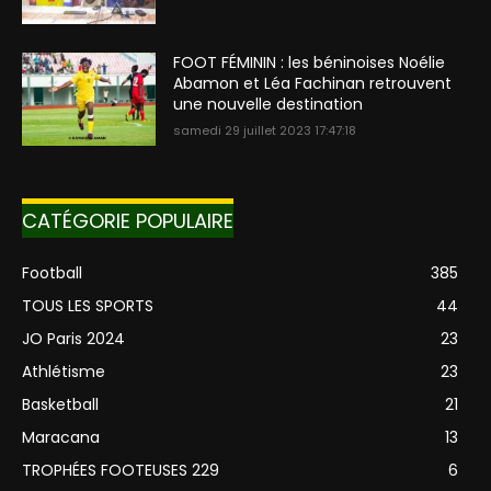
FOOT FÉMININ : les béninoises Noélie
Abamon et Léa Fachinan retrouvent
une nouvelle destination
samedi 29 juillet 2023 17:47:18
CATÉGORIE POPULAIRE
Football
385
TOUS LES SPORTS
44
JO Paris 2024
23
Athlétisme
23
Basketball
21
Maracana
13
TROPHÉES FOOTEUSES 229
6