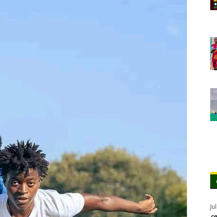
Ju
ce