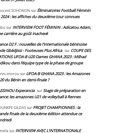
Éliminatoires Football Féminin
nnocent SOHONON
sur
 2024 : les affiches du deuxième tour connues
INTERVIEW FOOT FÉMININ : Adicatou Adam,
abo
sur
e carrière au goût inachevé
ance D2 F : nouvelles de l'internationale béninoise
de Gbédjissi - Footeuses Plus Africa
COUPE DES
sur
TIONS UFOA-B U20 Dames GHANA 2023 : Milhad
dikou dans l’équipe type de la phase de groupe
UFOA-B GHANA 2023 : les Amazones
rim imorou
sur
20 du Bénin en demi-finale ?
SSINOU Experancia
Stage de préparation en
sur
ance: les amazones U21 de volleyball à Rennes
PROJET CHAMPIONNES : la
OUNKPE GILDAS
sur
ande finale de la deuxième édition attendue ce
ndredi
INTERVIEW AVEC L’INTERNATIONALE
mela
sur