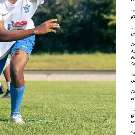
I
JO
N
un
Fr
Au
NA
Sa
Ka
U-
FA
Fr
H
gr
ve
Pa