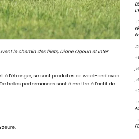
B
L
H
ré
éc
Ét
ent le chemin des filets, Diane Ogoun et Inter
He
Jef
nt à l’étranger, se sont produites ce week-end avec
Jef
 De belles performances sont à mettre à l’actif de
H
He
Ad
La
F
Yzeure.