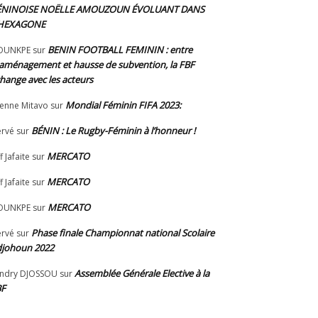
ÉNINOISE NOËLLE AMOUZOUN ÉVOLUANT DANS
’HEXAGONE
BENIN FOOTBALL FEMININ : entre
OUNKPE
sur
aménagement et hausse de subvention, la FBF
hange avec les acteurs
Mondial Féminin FIFA 2023:
ienne Mitavo
sur
BÉNIN : Le Rugby-Féminin à l’honneur !
rvé
sur
MERCATO
f Jafaite
sur
MERCATO
f Jafaite
sur
MERCATO
OUNKPE
sur
Phase finale Championnat national Scolaire
rvé
sur
johoun 2022
Assemblée Générale Elective à la
ndry DJOSSOU
sur
BF