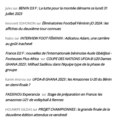
BENIN D3 F : La lutte pour la montée démarre ce lundi 31
Jules
sur
Juillet 2023
Éliminatoires Football Féminin JO 2024 : les
Innocent SOHONON
sur
affiches du deuxième tour connues
INTERVIEW FOOT FÉMININ : Adicatou Adam, une carrière
Nabo
sur
au goût inachevé
France D2 F : nouvelles de l'internationale béninoise Aude Gbédjissi -
Footeuses Plus Africa
COUPE DES NATIONS UFOA-B U20 Dames
sur
GHANA 2023 : Milhad Sadikou dans l’équipe type de la phase de
groupe
UFOA-B GHANA 2023 : les Amazones U-20 du Bénin
Karim imorou
sur
en demi-finale ?
FASSINOU Experancia
Stage de préparation en France: les
sur
amazones U21 de volleyball à Rennes
PROJET CHAMPIONNES : la grande finale de la
HOUNKPE GILDAS
sur
deuxième édition attendue ce vendredi