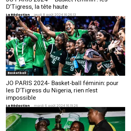
D’Tigress, la tête haute
La Rédaction
-
jeudi 8 août 2024 16:26:13
Basketball
JO PARIS 2024- Basket-ball féminin: pour
les D’Tigress du Nigeria, rien n’est
impossible
La Rédaction
-
mardi 6 août 2024 16:19:26