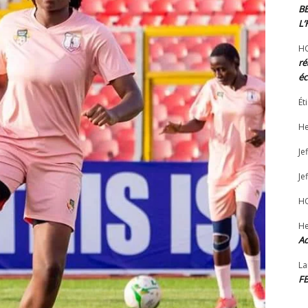
B
L
H
ré
éc
Ét
He
Jef
Jef
H
He
Ad
La
F