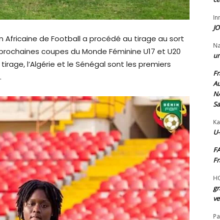
I
JO
n Africaine de Football a procédé au tirage au sort
N
s prochaines coupes du Monde Féminine U17 et U20
un
tirage, l’Algérie et le Sénégal sont les premiers
Fr
.
Au
NA
Sa
Ka
U-
FA
Fr
H
gr
ve
Pa