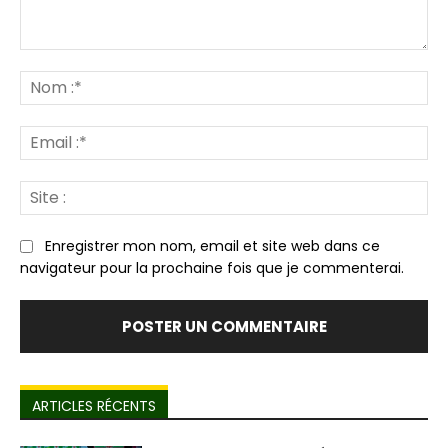
Commenter
:
N
:*
Em
:*
Sit
:
Enregistrer mon nom, email et site web dans ce
navigateur pour la prochaine fois que je commenterai.
ARTICLES RÉCENTS