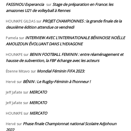
FASSINOU Experancia
Stage de préparation en France: les
sur
amazones U21 de volleyball à Rennes
PROJET CHAMPIONNES : la grande finale de la
HOUNKPE GILDAS
sur
deuxième édition attendue ce vendredi
INTERVIEW AVEC L’INTERNATIONALE BÉNINOISE NOËLLE
Pamela
sur
AMOUZOUN ÉVOLUANT DANS L’HEXAGONE
BENIN FOOTBALL FEMININ : entre réaménagement et
HOUNKPE
sur
hausse de subvention, la FBF échange avec les acteurs
Mondial Féminin FIFA 2023:
Étienne Mitavo
sur
BÉNIN : Le Rugby-Féminin à l’honneur !
Hervé
sur
MERCATO
Jeff Jafaite
sur
MERCATO
Jeff Jafaite
sur
MERCATO
HOUNKPE
sur
Phase finale Championnat national Scolaire Adjohoun
Hervé
sur
2022