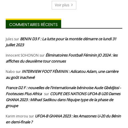
Voir plus
COMMENTAIRES RÉCENTS
BENIN D3 F : La lutte pour la montée démarre ce lundi 31
Jules
sur
Juillet 2023
Éliminatoires Football Féminin JO 2024 : les
Innocent SOHONON
sur
affiches du deuxième tour connues
INTERVIEW FOOT FÉMININ : Adicatou Adam, une carrière
Nabo
sur
au goût inachevé
France D2 F : nouvelles de l'internationale béninoise Aude Gbédjissi -
Footeuses Plus Africa
COUPE DES NATIONS UFOA-B U20 Dames
sur
GHANA 2023 : Milhad Sadikou dans l’équipe type de la phase de
groupe
UFOA-B GHANA 2023 : les Amazones U-20 du Bénin
Karim imorou
sur
en demi-finale ?