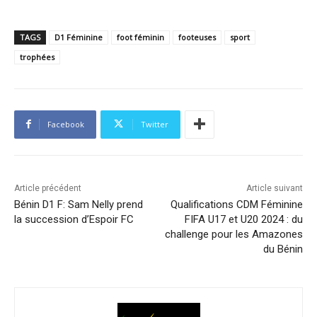
TAGS
D1 Féminine
foot féminin
footeuses
sport
trophées
Facebook
Twitter
Article précédent
Article suivant
Bénin D1 F: Sam Nelly prend
Qualifications CDM Féminine
la succession d’Espoir FC
FIFA U17 et U20 2024 : du
challenge pour les Amazones
du Bénin