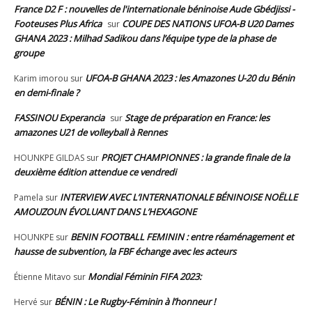
France D2 F : nouvelles de l'internationale béninoise Aude Gbédjissi -
Footeuses Plus Africa
COUPE DES NATIONS UFOA-B U20 Dames
sur
GHANA 2023 : Milhad Sadikou dans l’équipe type de la phase de
groupe
UFOA-B GHANA 2023 : les Amazones U-20 du Bénin
Karim imorou
sur
en demi-finale ?
FASSINOU Experancia
Stage de préparation en France: les
sur
amazones U21 de volleyball à Rennes
PROJET CHAMPIONNES : la grande finale de la
HOUNKPE GILDAS
sur
deuxième édition attendue ce vendredi
INTERVIEW AVEC L’INTERNATIONALE BÉNINOISE NOËLLE
Pamela
sur
AMOUZOUN ÉVOLUANT DANS L’HEXAGONE
BENIN FOOTBALL FEMININ : entre réaménagement et
HOUNKPE
sur
hausse de subvention, la FBF échange avec les acteurs
Mondial Féminin FIFA 2023:
Étienne Mitavo
sur
BÉNIN : Le Rugby-Féminin à l’honneur !
Hervé
sur