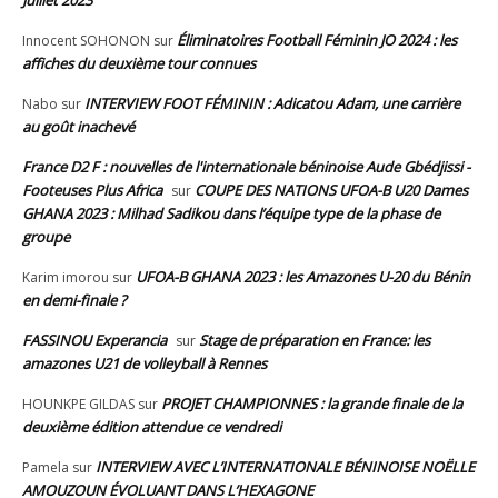
Juillet 2023
Éliminatoires Football Féminin JO 2024 : les
Innocent SOHONON
sur
affiches du deuxième tour connues
INTERVIEW FOOT FÉMININ : Adicatou Adam, une carrière
Nabo
sur
au goût inachevé
France D2 F : nouvelles de l'internationale béninoise Aude Gbédjissi -
Footeuses Plus Africa
COUPE DES NATIONS UFOA-B U20 Dames
sur
GHANA 2023 : Milhad Sadikou dans l’équipe type de la phase de
groupe
UFOA-B GHANA 2023 : les Amazones U-20 du Bénin
Karim imorou
sur
en demi-finale ?
FASSINOU Experancia
Stage de préparation en France: les
sur
amazones U21 de volleyball à Rennes
PROJET CHAMPIONNES : la grande finale de la
HOUNKPE GILDAS
sur
deuxième édition attendue ce vendredi
INTERVIEW AVEC L’INTERNATIONALE BÉNINOISE NOËLLE
Pamela
sur
AMOUZOUN ÉVOLUANT DANS L’HEXAGONE