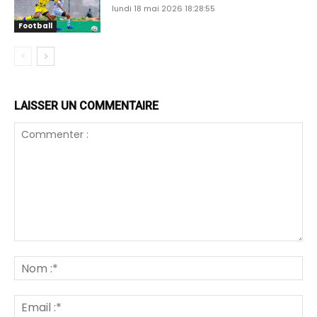
lundi 18 mai 2026 18:28:55
Football
LAISSER UN COMMENTAIRE
Commenter
:
N
:*
Em
:*