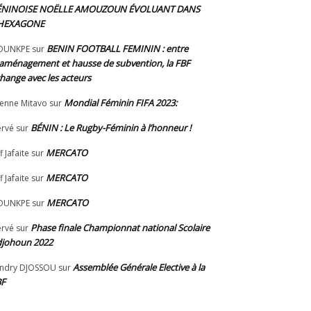
ÉNINOISE NOËLLE AMOUZOUN ÉVOLUANT DANS
’HEXAGONE
BENIN FOOTBALL FEMININ : entre
OUNKPE
sur
aménagement et hausse de subvention, la FBF
hange avec les acteurs
Mondial Féminin FIFA 2023:
ienne Mitavo
sur
BÉNIN : Le Rugby-Féminin à l’honneur !
rvé
sur
MERCATO
f Jafaite
sur
MERCATO
f Jafaite
sur
MERCATO
OUNKPE
sur
Phase finale Championnat national Scolaire
rvé
sur
johoun 2022
Assemblée Générale Elective à la
ndry DJOSSOU
sur
BF