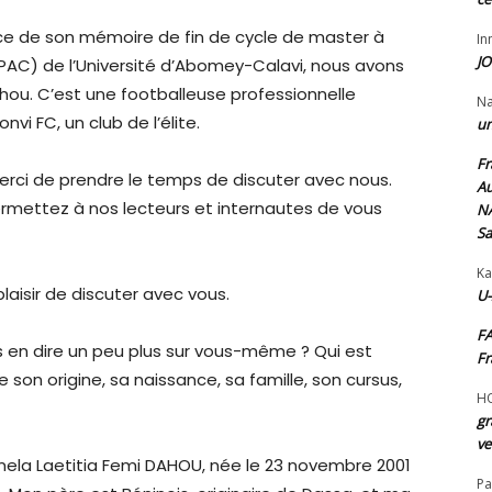
nce de son mémoire de fin de cycle de master à
I
JO
PAC) de l’Université d’Abomey-Calavi, nous avons
ou. C’est une footballeuse professionnelle
N
vi FC, un club de l’élite.
un
Fr
rci de prendre le temps de discuter avec nous.
Au
rmettez à nos lecteurs et internautes de vous
NA
Sa
Ka
plaisir de discuter avec vous.
U-
FA
 en dire un peu plus sur vous-même ? Qui est
Fr
son origine, sa naissance, sa famille, son cursus,
H
gr
ve
la Laetitia Femi DAHOU, née le 23 novembre 2001
Pa