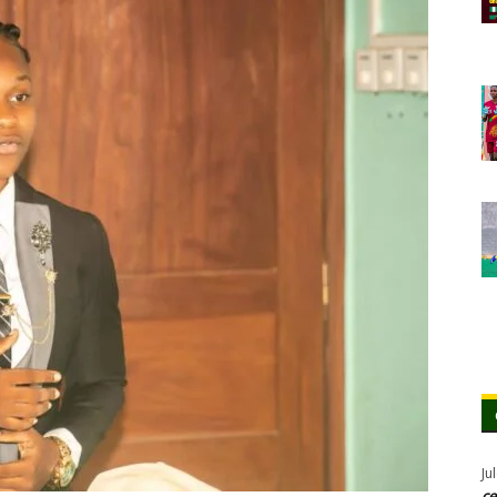
Ju
ce