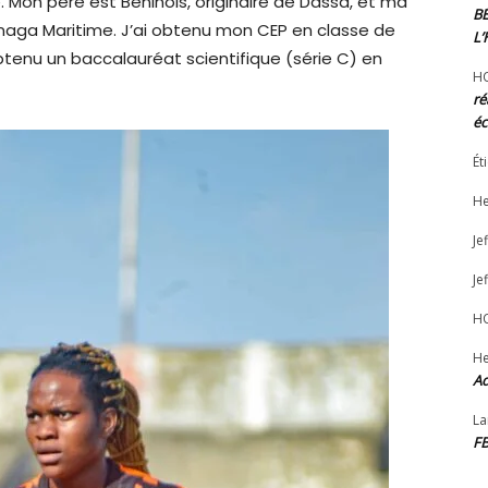
Mon père est Béninois, originaire de Dassa, et ma
B
naga Maritime. J’ai obtenu mon CEP en classe de
L
obtenu un baccalauréat scientifique (série C) en
H
ré
éc
Ét
He
Jef
Jef
H
He
Ad
La
F