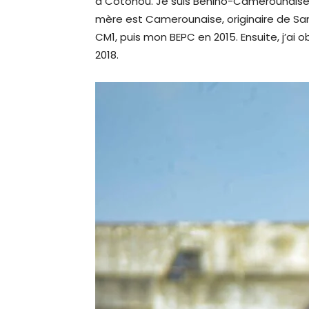
à Cotonou. Je suis Bénino-Camerounaise. 
mère est Camerounaise, originaire de Sa
CM1, puis mon BEPC en 2015. Ensuite, j’ai 
2018.