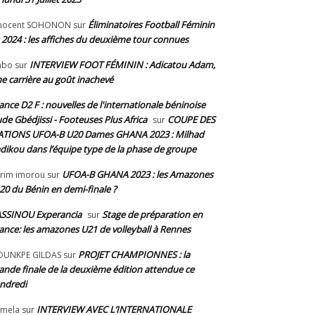
Éliminatoires Football Féminin
nnocent SOHONON
sur
 2024 : les affiches du deuxième tour connues
INTERVIEW FOOT FÉMININ : Adicatou Adam,
abo
sur
e carrière au goût inachevé
ance D2 F : nouvelles de l'internationale béninoise
de Gbédjissi - Footeuses Plus Africa
COUPE DES
sur
TIONS UFOA-B U20 Dames GHANA 2023 : Milhad
dikou dans l’équipe type de la phase de groupe
UFOA-B GHANA 2023 : les Amazones
rim imorou
sur
20 du Bénin en demi-finale ?
SSINOU Experancia
Stage de préparation en
sur
ance: les amazones U21 de volleyball à Rennes
PROJET CHAMPIONNES : la
OUNKPE GILDAS
sur
ande finale de la deuxième édition attendue ce
ndredi
INTERVIEW AVEC L’INTERNATIONALE
mela
sur