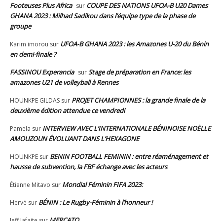
Footeuses Plus Africa
COUPE DES NATIONS UFOA-B U20 Dames
sur
GHANA 2023 : Milhad Sadikou dans l’équipe type de la phase de
groupe
UFOA-B GHANA 2023 : les Amazones U-20 du Bénin
Karim imorou
sur
en demi-finale ?
FASSINOU Experancia
Stage de préparation en France: les
sur
amazones U21 de volleyball à Rennes
PROJET CHAMPIONNES : la grande finale de la
HOUNKPE GILDAS
sur
deuxième édition attendue ce vendredi
INTERVIEW AVEC L’INTERNATIONALE BÉNINOISE NOËLLE
Pamela
sur
AMOUZOUN ÉVOLUANT DANS L’HEXAGONE
BENIN FOOTBALL FEMININ : entre réaménagement et
HOUNKPE
sur
hausse de subvention, la FBF échange avec les acteurs
Mondial Féminin FIFA 2023:
Étienne Mitavo
sur
BÉNIN : Le Rugby-Féminin à l’honneur !
Hervé
sur
MERCATO
Jeff Jafaite
sur