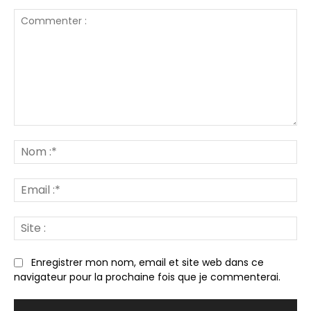
Commenter
:
N
:*
Em
:*
Sit
:
Enregistrer mon nom, email et site web dans ce
navigateur pour la prochaine fois que je commenterai.