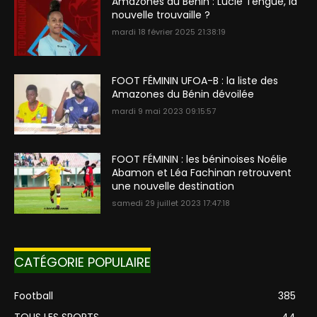
Amazones du Bénin : Lucie Tengue, la
nouvelle trouvaille ?
mardi 18 février 2025 21:38:19
FOOT FÉMININ UFOA-B : la liste des
Amazones du Bénin dévoilée
mardi 9 mai 2023 09:15:57
FOOT FÉMININ : les béninoises Noélie
Abamon et Léa Fachinan retrouvent
une nouvelle destination
samedi 29 juillet 2023 17:47:18
CATÉGORIE POPULAIRE
Football
385
TOUS LES SPORTS
44