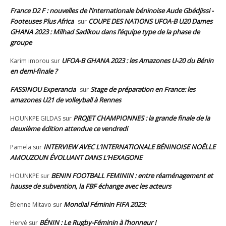
France D2 F : nouvelles de l'internationale béninoise Aude Gbédjissi -
Footeuses Plus Africa
COUPE DES NATIONS UFOA-B U20 Dames
sur
GHANA 2023 : Milhad Sadikou dans l’équipe type de la phase de
groupe
UFOA-B GHANA 2023 : les Amazones U-20 du Bénin
Karim imorou
sur
en demi-finale ?
FASSINOU Experancia
Stage de préparation en France: les
sur
amazones U21 de volleyball à Rennes
PROJET CHAMPIONNES : la grande finale de la
HOUNKPE GILDAS
sur
deuxième édition attendue ce vendredi
INTERVIEW AVEC L’INTERNATIONALE BÉNINOISE NOËLLE
Pamela
sur
AMOUZOUN ÉVOLUANT DANS L’HEXAGONE
BENIN FOOTBALL FEMININ : entre réaménagement et
HOUNKPE
sur
hausse de subvention, la FBF échange avec les acteurs
Mondial Féminin FIFA 2023:
Étienne Mitavo
sur
BÉNIN : Le Rugby-Féminin à l’honneur !
Hervé
sur