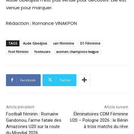
venue pour marquer.
Rédaction : Romance VINAKPON
TAGS
Aude Gbedjissi
can féminine
D1 Féminine
foot féminin
footeuses
women champions league
Facebook
Twitter
Article précédent
Article suivant
Football féminin : Romaine
Éliminatoires CDM Féminine
Gandonou, l’arme fatale des
U20 – Pologne 2026 : le Bénin
Amazones U20 sur la route
à trois matchs du rêve
du Mondial 2026