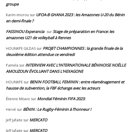
groupe
UFOA-B GHANA 2023 : les Amazones U-20 du Bénin
Karim imorou
sur
en demi-finale ?
FASSINOU Experancia
Stage de préparation en France: les
sur
amazones U21 de volleyball à Rennes
PROJET CHAMPIONNES : la grande finale de la
HOUNKPE GILDAS
sur
deuxième édition attendue ce vendredi
INTERVIEW AVEC L’INTERNATIONALE BÉNINOISE NOËLLE
Pamela
sur
AMOUZOUN ÉVOLUANT DANS L’HEXAGONE
BENIN FOOTBALL FEMININ : entre réaménagement et
HOUNKPE
sur
hausse de subvention, la FBF échange avec les acteurs
Mondial Féminin FIFA 2023:
Étienne Mitavo
sur
BÉNIN : Le Rugby-Féminin à l’honneur !
Hervé
sur
MERCATO
Jeff Jafaite
sur
MERCATO
Jeff Jafaite
sur