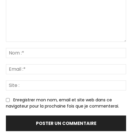
Commenter
:
N
:*
Em
:*
Sit
:
Enregistrer mon nom, email et site web dans ce
navigateur pour la prochaine fois que je commenterai.