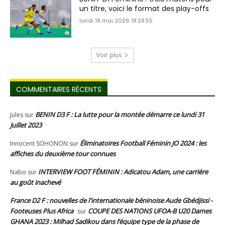
un titre, voici le format des play-offs
lundi 18 mai 2026 18:28:55
Voir plus
COMMENTAIRES RÉCENTS
BENIN D3 F : La lutte pour la montée démarre ce lundi 31
Jules
sur
Juillet 2023
Éliminatoires Football Féminin JO 2024 : les
Innocent SOHONON
sur
affiches du deuxième tour connues
INTERVIEW FOOT FÉMININ : Adicatou Adam, une carrière
Nabo
sur
au goût inachevé
France D2 F : nouvelles de l'internationale béninoise Aude Gbédjissi -
Footeuses Plus Africa
COUPE DES NATIONS UFOA-B U20 Dames
sur
GHANA 2023 : Milhad Sadikou dans l’équipe type de la phase de