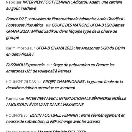
INTERVIEW FOOT FÉMININ : Adicatou Adam, une carrière
Nabo
sur
au goût inachevé
France D2 F : nouvelles de l'internationale béninoise Aude Gbédjissi -
Footeuses Plus Africa
COUPE DES NATIONS UFOA-B U20 Dames
sur
GHANA 2023 : Milhad Sadikou dans l’équipe type de la phase de
groupe
UFOA-B GHANA 2023 : les Amazones U-20 du Bénin
Karim imorou
sur
en demi-finale ?
FASSINOU Experancia
Stage de préparation en France: les
sur
amazones U21 de volleyball à Rennes
PROJET CHAMPIONNES : la grande finale de la
HOUNKPE GILDAS
sur
deuxième édition attendue ce vendredi
INTERVIEW AVEC L’INTERNATIONALE BÉNINOISE NOËLLE
Pamela
sur
AMOUZOUN ÉVOLUANT DANS L’HEXAGONE
BENIN FOOTBALL FEMININ : entre réaménagement et
HOUNKPE
sur
hausse de subvention, la FBF échange avec les acteurs
Mondial Féminin FIFA 2023: