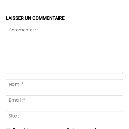
LAISSER UN COMMENTAIRE
Commenter
:
N
:*
Em
:*
Sit
: