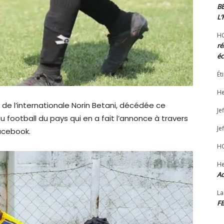
B
L
H
ré
éc
Ét
He
de l’internationale Norin Betani, décédée ce
Jef
 du football du pays qui en a fait l’annonce à travers
Jef
acebook.
H
He
Ad
La
F