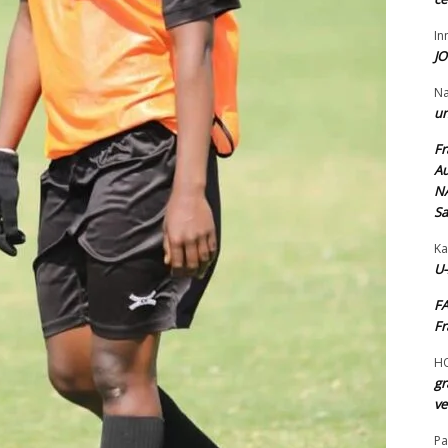
I
JO
N
un
Fr
Au
NA
Sa
Ka
U-
FA
Fr
H
gr
ve
Pa