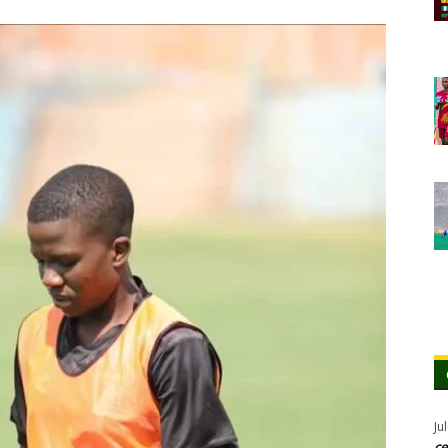
Ju
ce