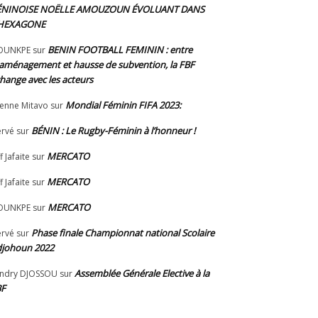
ÉNINOISE NOËLLE AMOUZOUN ÉVOLUANT DANS
’HEXAGONE
BENIN FOOTBALL FEMININ : entre
OUNKPE
sur
aménagement et hausse de subvention, la FBF
hange avec les acteurs
Mondial Féminin FIFA 2023:
ienne Mitavo
sur
BÉNIN : Le Rugby-Féminin à l’honneur !
rvé
sur
MERCATO
f Jafaite
sur
MERCATO
f Jafaite
sur
MERCATO
OUNKPE
sur
Phase finale Championnat national Scolaire
rvé
sur
johoun 2022
Assemblée Générale Elective à la
ndry DJOSSOU
sur
BF