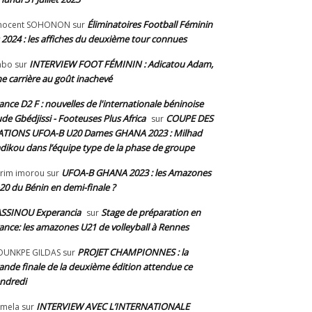
Éliminatoires Football Féminin
nnocent SOHONON
sur
 2024 : les affiches du deuxième tour connues
INTERVIEW FOOT FÉMININ : Adicatou Adam,
abo
sur
e carrière au goût inachevé
ance D2 F : nouvelles de l'internationale béninoise
de Gbédjissi - Footeuses Plus Africa
COUPE DES
sur
TIONS UFOA-B U20 Dames GHANA 2023 : Milhad
dikou dans l’équipe type de la phase de groupe
UFOA-B GHANA 2023 : les Amazones
rim imorou
sur
20 du Bénin en demi-finale ?
SSINOU Experancia
Stage de préparation en
sur
ance: les amazones U21 de volleyball à Rennes
PROJET CHAMPIONNES : la
OUNKPE GILDAS
sur
ande finale de la deuxième édition attendue ce
ndredi
INTERVIEW AVEC L’INTERNATIONALE
mela
sur