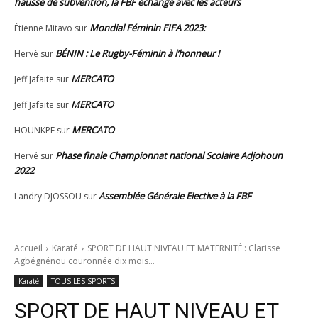
hausse de subvention, la FBF échange avec les acteurs
Mondial Féminin FIFA 2023:
Étienne Mitavo
sur
BÉNIN : Le Rugby-Féminin à l’honneur !
Hervé
sur
MERCATO
Jeff Jafaite
sur
MERCATO
Jeff Jafaite
sur
MERCATO
HOUNKPE
sur
Phase finale Championnat national Scolaire Adjohoun
Hervé
sur
2022
Assemblée Générale Elective à la FBF
Landry DJOSSOU
sur