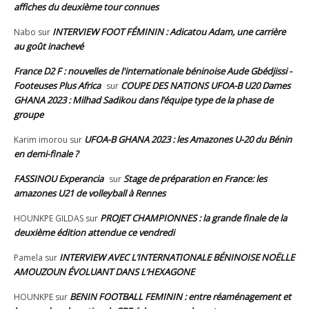
affiches du deuxième tour connues
INTERVIEW FOOT FÉMININ : Adicatou Adam, une carrière
Nabo
sur
au goût inachevé
France D2 F : nouvelles de l'internationale béninoise Aude Gbédjissi -
Footeuses Plus Africa
COUPE DES NATIONS UFOA-B U20 Dames
sur
GHANA 2023 : Milhad Sadikou dans l’équipe type de la phase de
groupe
UFOA-B GHANA 2023 : les Amazones U-20 du Bénin
Karim imorou
sur
en demi-finale ?
FASSINOU Experancia
Stage de préparation en France: les
sur
amazones U21 de volleyball à Rennes
PROJET CHAMPIONNES : la grande finale de la
HOUNKPE GILDAS
sur
deuxième édition attendue ce vendredi
INTERVIEW AVEC L’INTERNATIONALE BÉNINOISE NOËLLE
Pamela
sur
AMOUZOUN ÉVOLUANT DANS L’HEXAGONE
BENIN FOOTBALL FEMININ : entre réaménagement et
HOUNKPE
sur