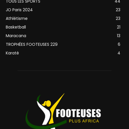
TOUS LES SPORTS
44
JO Paris 2024
23
Athlétisme
23
Basketball
21
Maracana
13
TROPHÉES FOOTEUSES 229
6
Karaté
4