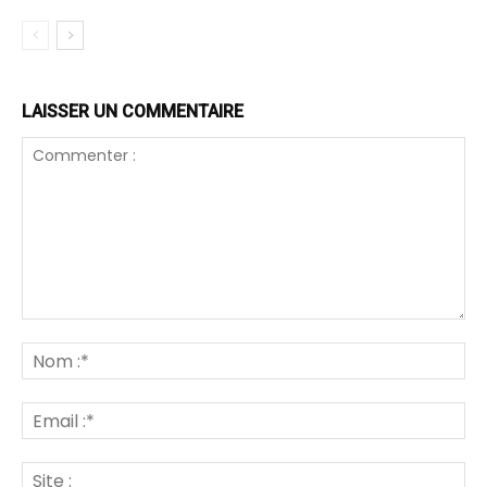
LAISSER UN COMMENTAIRE
Commenter
:
N
:*
Em
:*
Sit