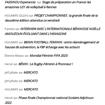
FASSINOU Experancia
Stage de préparation en France: les
sur
amazones U21 de volleyball à Rennes
PROJET CHAMPIONNES : la grande finale de la
HOUNKPE GILDAS
sur
deuxième édition attendue ce vendredi
INTERVIEW AVEC L’INTERNATIONALE BÉNINOISE NOËLLE
Pamela
sur
AMOUZOUN ÉVOLUANT DANS L’HEXAGONE
BENIN FOOTBALL FEMININ : entre réaménagement et
HOUNKPE
sur
hausse de subvention, la FBF échange avec les acteurs
Mondial Féminin FIFA 2023:
Étienne Mitavo
sur
BÉNIN : Le Rugby-Féminin à l’honneur !
Hervé
sur
MERCATO
Jeff Jafaite
sur
MERCATO
Jeff Jafaite
sur
MERCATO
HOUNKPE
sur
Phase finale Championnat national Scolaire Adjohoun
Hervé
sur
2022