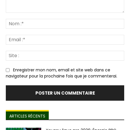
Commenter
:
N
:*
Em
:*
Sit
:
Enregistrer mon nom, email et site web dans ce
navigateur pour la prochaine fois que je commenterai.
ARTICLES RÉCENTS