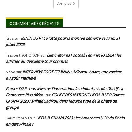
Voir plus
COMMENTAIRES RÉCENTS
BENIN D3 F : La lutte pour la montée démarre ce lundi 31
Jules
sur
Juillet 2023
Éliminatoires Football Féminin JO 2024 : les
Innocent SOHONON
sur
affiches du deuxième tour connues
INTERVIEW FOOT FÉMININ : Adicatou Adam, une carrière
Nabo
sur
au goût inachevé
France D2 F : nouvelles de l'internationale béninoise Aude Gbédjissi -
Footeuses Plus Africa
COUPE DES NATIONS UFOA-B U20 Dames
sur
GHANA 2023 : Milhad Sadikou dans l’équipe type de la phase de
groupe
UFOA-B GHANA 2023 : les Amazones U-20 du Bénin
Karim imorou
sur
en demi-finale ?