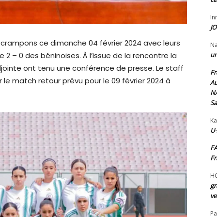
I
JO
 crampons ce dimanche 04 février 2024 avec leurs
N
re 2 – 0 des béninoises. À l’issue de la rencontre la
un
ointe ont tenu une conférence de presse. Le staff
Fr
 le match retour prévu pour le 09 février 2024 à
Au
NA
Sa
Ka
U-
FA
Fr
H
gr
ve
Pa