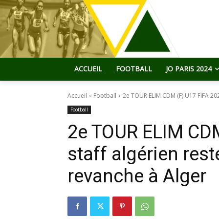
ACCUEIL
FOOTBALL
JO PARIS 2024
Accueil
Football
2e TOUR ELIM CDM (F) U17 FIFA 2024 
Football
2e TOUR ELIM CDM 
staff algérien res
revanche à Alger