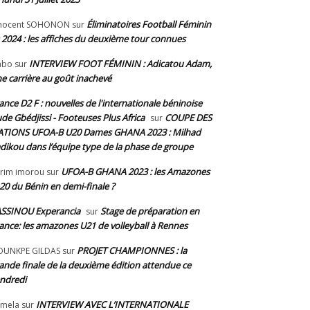
Éliminatoires Football Féminin
nnocent SOHONON
sur
 2024 : les affiches du deuxième tour connues
INTERVIEW FOOT FÉMININ : Adicatou Adam,
abo
sur
e carrière au goût inachevé
ance D2 F : nouvelles de l'internationale béninoise
de Gbédjissi - Footeuses Plus Africa
COUPE DES
sur
TIONS UFOA-B U20 Dames GHANA 2023 : Milhad
dikou dans l’équipe type de la phase de groupe
UFOA-B GHANA 2023 : les Amazones
rim imorou
sur
20 du Bénin en demi-finale ?
SSINOU Experancia
Stage de préparation en
sur
ance: les amazones U21 de volleyball à Rennes
PROJET CHAMPIONNES : la
OUNKPE GILDAS
sur
ande finale de la deuxième édition attendue ce
ndredi
INTERVIEW AVEC L’INTERNATIONALE
mela
sur