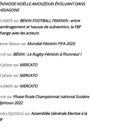
ÉNINOISE NOËLLE AMOUZOUN ÉVOLUANT DANS
’HEXAGONE
BENIN FOOTBALL FEMININ : entre
OUNKPE
sur
aménagement et hausse de subvention, la FBF
hange avec les acteurs
Mondial Féminin FIFA 2023:
ienne Mitavo
sur
BÉNIN : Le Rugby-Féminin à l’honneur !
rvé
sur
MERCATO
f Jafaite
sur
MERCATO
f Jafaite
sur
MERCATO
OUNKPE
sur
Phase finale Championnat national Scolaire
rvé
sur
johoun 2022
Assemblée Générale Elective à la
ndry DJOSSOU
sur
BF