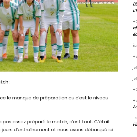
B
L
H
ré
éc
Ét
He
Jef
Jef
tch :
H
t-ce le manque de préparation ou c’est le niveau
He
Ad
La
 pas assez préparé le match, c’est tout. C’était
F
es jours d’entraînement et nous avons débarqué ici