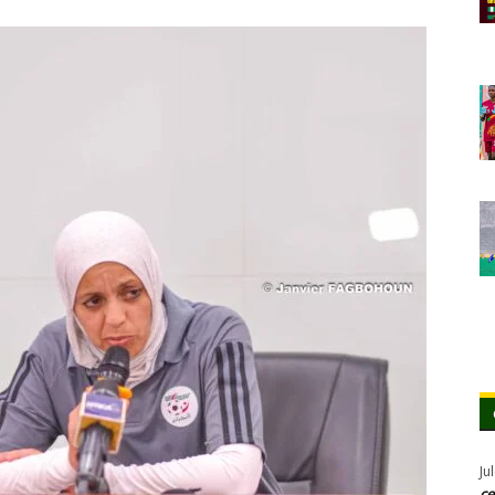
Ju
ce