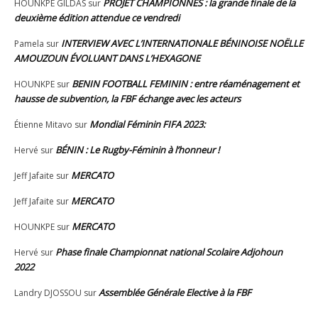
PROJET CHAMPIONNES : la grande finale de la
HOUNKPE GILDAS
sur
deuxième édition attendue ce vendredi
INTERVIEW AVEC L’INTERNATIONALE BÉNINOISE NOËLLE
Pamela
sur
AMOUZOUN ÉVOLUANT DANS L’HEXAGONE
BENIN FOOTBALL FEMININ : entre réaménagement et
HOUNKPE
sur
hausse de subvention, la FBF échange avec les acteurs
Mondial Féminin FIFA 2023:
Étienne Mitavo
sur
BÉNIN : Le Rugby-Féminin à l’honneur !
Hervé
sur
MERCATO
Jeff Jafaite
sur
MERCATO
Jeff Jafaite
sur
MERCATO
HOUNKPE
sur
Phase finale Championnat national Scolaire Adjohoun
Hervé
sur
2022
Assemblée Générale Elective à la FBF
Landry DJOSSOU
sur