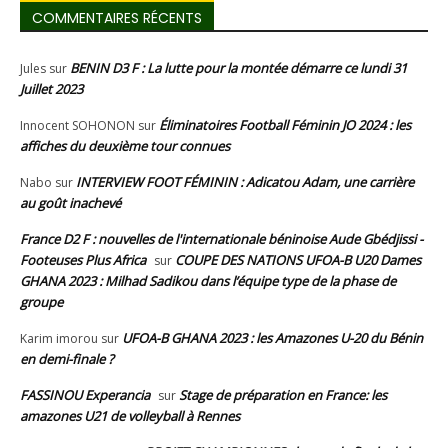
COMMENTAIRES RÉCENTS
BENIN D3 F : La lutte pour la montée démarre ce lundi 31
Jules
sur
Juillet 2023
Éliminatoires Football Féminin JO 2024 : les
Innocent SOHONON
sur
affiches du deuxième tour connues
INTERVIEW FOOT FÉMININ : Adicatou Adam, une carrière
Nabo
sur
au goût inachevé
France D2 F : nouvelles de l'internationale béninoise Aude Gbédjissi -
Footeuses Plus Africa
COUPE DES NATIONS UFOA-B U20 Dames
sur
GHANA 2023 : Milhad Sadikou dans l’équipe type de la phase de
groupe
UFOA-B GHANA 2023 : les Amazones U-20 du Bénin
Karim imorou
sur
en demi-finale ?
FASSINOU Experancia
Stage de préparation en France: les
sur
amazones U21 de volleyball à Rennes