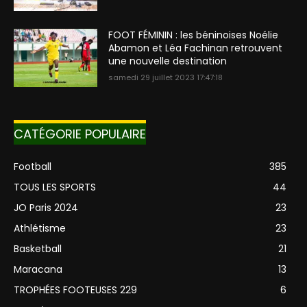
FOOT FÉMININ : les béninoises Noélie
Abamon et Léa Fachinan retrouvent
une nouvelle destination
samedi 29 juillet 2023 17:47:18
CATÉGORIE POPULAIRE
Football
385
TOUS LES SPORTS
44
JO Paris 2024
23
Athlétisme
23
Basketball
21
Maracana
13
TROPHÉES FOOTEUSES 229
6