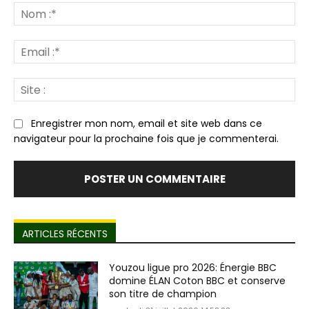
:
N
:*
Em
:*
Sit
:
Enregistrer mon nom, email et site web dans ce
navigateur pour la prochaine fois que je commenterai.
ARTICLES RÉCENTS
Youzou ligue pro 2026: Énergie BBC
domine ÉLAN Coton BBC et conserve
son titre de champion