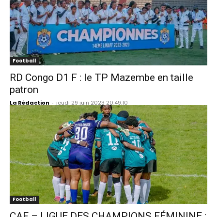
Football
RD Congo D1 F : le TP Mazembe en taille
patron
La Rédaction
-
jeudi 29 juin 2023 20:49:10
Football
CAF – LIGUE DES CHAMPIONS FÉMININE :