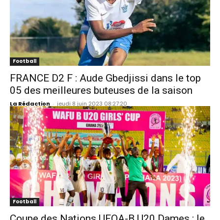
Football
FRANCE D2 F : Aude Gbedjissi dans le top
05 des meilleures buteuses de la saison
La Rédaction
-
jeudi 8 juin 2023 08:27:20
Football
Coupe des Nations UFOA-B U20 Dames : le