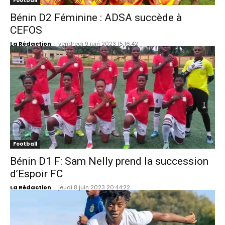
Football
Bénin D2 Féminine : ADSA succède à
CEFOS
La Rédaction
-
vendredi 9 juin 2023 15:16:42
Football
Bénin D1 F: Sam Nelly prend la succession
d’Espoir FC
La Rédaction
-
jeudi 8 juin 2023 20:44:22