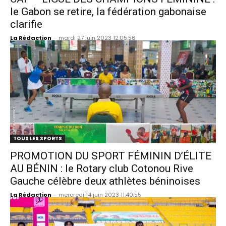
le Gabon se retire, la fédération gabonaise
clarifie
La Rédaction
-
mardi 27 juin 2023 12:05:56
TOUS LES SPORTS
PROMOTION DU SPORT FÉMININ D’ÉLITE
AU BÉNIN : le Rotary club Cotonou Rive
Gauche célèbre deux athlètes béninoises
La Rédaction
-
mercredi 14 juin 2023 11:40:55