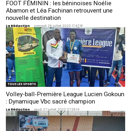
FOOT FÉMININ : les béninoises Noélie
Abamon et Léa Fachinan retrouvent une
nouvelle destination
La Rédaction
-
samedi 29 juillet 2023 17:47:18
TOUS LES SPORTS
Volley-ball-Première League Lucien Gokoun
: Dynamique Vbc sacré champion
La Rédaction
-
jeudi 27 juillet 2023 07:28:14