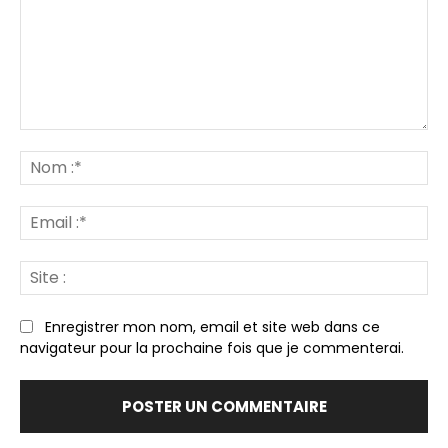
Commenter
:
N
:*
Em
:*
Sit
:
Enregistrer mon nom, email et site web dans ce
navigateur pour la prochaine fois que je commenterai.