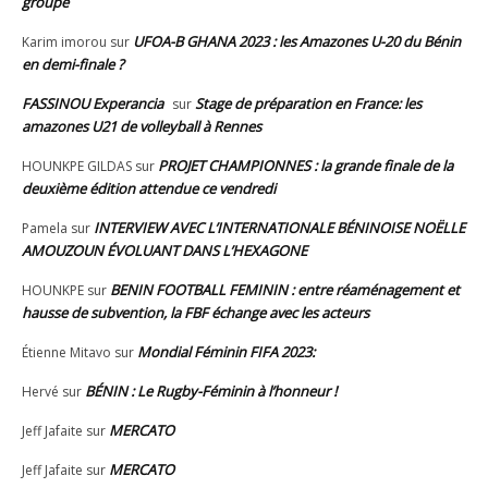
groupe
UFOA-B GHANA 2023 : les Amazones U-20 du Bénin
Karim imorou
sur
en demi-finale ?
FASSINOU Experancia
Stage de préparation en France: les
sur
amazones U21 de volleyball à Rennes
PROJET CHAMPIONNES : la grande finale de la
HOUNKPE GILDAS
sur
deuxième édition attendue ce vendredi
INTERVIEW AVEC L’INTERNATIONALE BÉNINOISE NOËLLE
Pamela
sur
AMOUZOUN ÉVOLUANT DANS L’HEXAGONE
BENIN FOOTBALL FEMININ : entre réaménagement et
HOUNKPE
sur
hausse de subvention, la FBF échange avec les acteurs
Mondial Féminin FIFA 2023:
Étienne Mitavo
sur
BÉNIN : Le Rugby-Féminin à l’honneur !
Hervé
sur
MERCATO
Jeff Jafaite
sur
MERCATO
Jeff Jafaite
sur