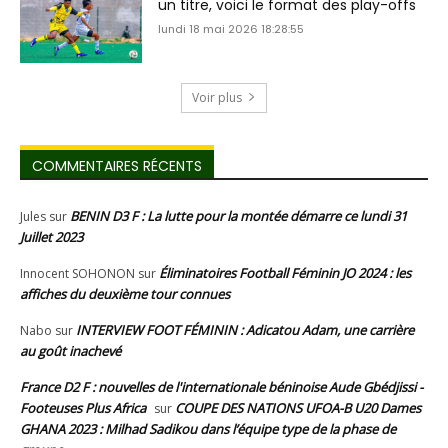
un titre, voici le format des play-offs
lundi 18 mai 2026 18:28:55
Voir plus
COMMENTAIRES RÉCENTS
BENIN D3 F : La lutte pour la montée démarre ce lundi 31
Jules
sur
Juillet 2023
Éliminatoires Football Féminin JO 2024 : les
Innocent SOHONON
sur
affiches du deuxième tour connues
INTERVIEW FOOT FÉMININ : Adicatou Adam, une carrière
Nabo
sur
au goût inachevé
France D2 F : nouvelles de l'internationale béninoise Aude Gbédjissi -
Footeuses Plus Africa
COUPE DES NATIONS UFOA-B U20 Dames
sur
GHANA 2023 : Milhad Sadikou dans l’équipe type de la phase de