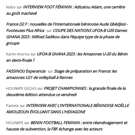
INTERVIEW FOOT FÉMININ : Adicatou Adam, une carrière
Nabo
sur
au goût inachevé
France D2 F : nouvelles de l'internationale béninoise Aude Gbédjissi -
Footeuses Plus Africa
COUPE DES NATIONS UFOA-B U20 Dames
sur
GHANA 2023 : Milhad Sadikou dans l’équipe type de la phase de
groupe
UFOA-B GHANA 2023 : les Amazones U-20 du Bénin
Karim imorou
sur
en demi-finale ?
FASSINOU Experancia
Stage de préparation en France: les
sur
amazones U21 de volleyball à Rennes
PROJET CHAMPIONNES : la grande finale de la
HOUNKPE GILDAS
sur
deuxième édition attendue ce vendredi
INTERVIEW AVEC L’INTERNATIONALE BÉNINOISE NOËLLE
Pamela
sur
AMOUZOUN ÉVOLUANT DANS L’HEXAGONE
BENIN FOOTBALL FEMININ : entre réaménagement et
HOUNKPE
sur
hausse de subvention, la FBF échange avec les acteurs