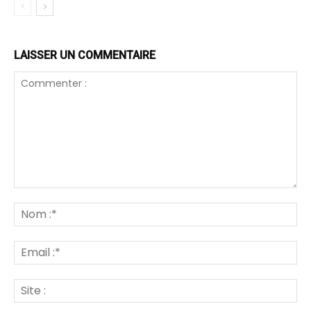
LAISSER UN COMMENTAIRE
Commenter
:
N
:*
Em
:*
Sit
: