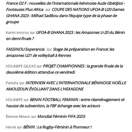
France D2 F : nouvelles de l'internationale béninoise Aude Gbédjissi -
Footeuses Plus Africa
COUPE DES NATIONS UFOA-B U20 Dames
sur
GHANA 2023 : Milhad Sadikou dans l’équipe type de la phase de
groupe
UFOA-B GHANA 2023 : les Amazones U-20 du Bénin
Karim imorou
sur
en demi-finale ?
FASSINOU Experancia
Stage de préparation en France: les
sur
amazones U21 de volleyball à Rennes
PROJET CHAMPIONNES : la grande finale de la
HOUNKPE GILDAS
sur
deuxième édition attendue ce vendredi
INTERVIEW AVEC L’INTERNATIONALE BÉNINOISE NOËLLE
Pamela
sur
AMOUZOUN ÉVOLUANT DANS L’HEXAGONE
BENIN FOOTBALL FEMININ : entre réaménagement et
HOUNKPE
sur
hausse de subvention, la FBF échange avec les acteurs
Mondial Féminin FIFA 2023:
Étienne Mitavo
sur
BÉNIN : Le Rugby-Féminin à l’honneur !
Hervé
sur