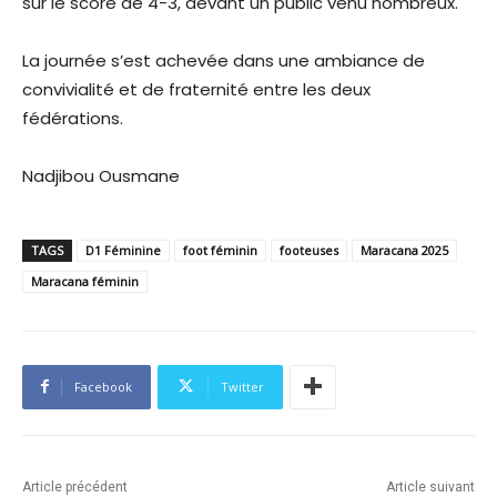
sur le score de 4-3, devant un public venu nombreux.
La journée s’est achevée dans une ambiance de
convivialité et de fraternité entre les deux
fédérations.
Nadjibou Ousmane
TAGS
D1 Féminine
foot féminin
footeuses
Maracana 2025
Maracana féminin
Facebook
Twitter
Article précédent
Article suivant