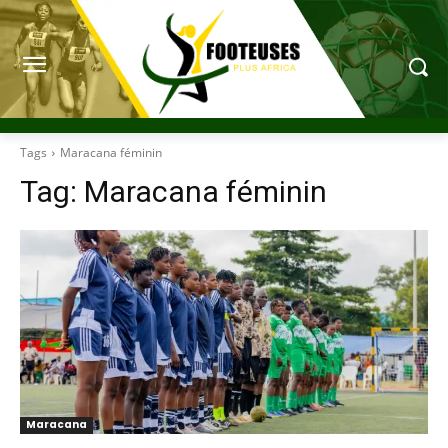
Tags
Maracana féminin
Tag:
Maracana féminin
Maracana