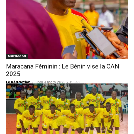
Maracana
Maracana Féminin : Le Bénin vise la CAN
2025
La Rédaction
-
lundi 3 mars 2025 20:55:59