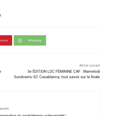
f
terest
WhatsApp
Article suivant
e
3e ÉDITION LDC FÉMININE CAF : Mamelodi
Sundowns-SC Casablanca, tout savoir sur la finale
ca.com
promotion du sport féminin, notre priorité !