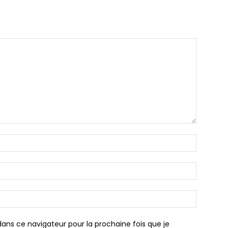
Nom
:*
Email
:*
Site
:
ans ce navigateur pour la prochaine fois que je