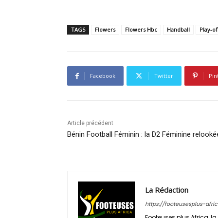
TAGS
Flowers
Flowers Hbc
Handball
Play-of
Facebook
Twitter
Pin
Article précédent
Bénin Football Féminin : la D2 Féminine relooké
La Rédaction
https://footeusesplus-afri
Footeuses plus Africa, la 