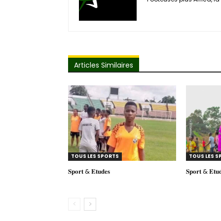
Articles Similaires
TOUS LES SPORTS
TOUS LES S
𝐒𝐩𝐨𝐫𝐭 & 𝐄𝐭𝐮𝐝𝐞𝐬
𝐒𝐩𝐨𝐫𝐭 & 𝐄𝐭𝐮𝐝