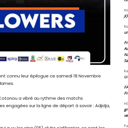
I
JO
N
un
Fr
Au
NA
Sa
Ka
l ont connu leur épilogue ce samedi 18 Novembre
U-
 dames.
FA
Fr
e Cotonou a vibré au rythme des matchs
H
s engagées sur la ligne de départ à savoir : Adjidja,
gr
ve
Pa
i a vu les cinq (05) clubs s’affronter, ce sont les