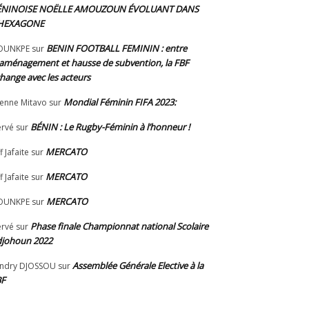
ÉNINOISE NOËLLE AMOUZOUN ÉVOLUANT DANS
’HEXAGONE
BENIN FOOTBALL FEMININ : entre
OUNKPE
sur
aménagement et hausse de subvention, la FBF
hange avec les acteurs
Mondial Féminin FIFA 2023:
ienne Mitavo
sur
BÉNIN : Le Rugby-Féminin à l’honneur !
rvé
sur
MERCATO
f Jafaite
sur
MERCATO
f Jafaite
sur
MERCATO
OUNKPE
sur
Phase finale Championnat national Scolaire
rvé
sur
johoun 2022
Assemblée Générale Elective à la
ndry DJOSSOU
sur
BF