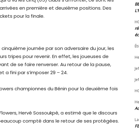
B
arrivées en première et deuxième positions. Des
L
ckets pour la finale.
H
ré
éc
Ét
e la cinquième journée par son adversaire du jour, les
rs tripes pour revenir. En effet, les joueuses de
He
nt de se faire renverser. Au retour de la pause,
Jef
 a fini par s’imposer 29 – 24.
Jef
Flowers championnes du Bénin pour la deuxième fois
H
He
Ad
 Flowers, Hervé Sossoukpè, a estimé que le discours
La
 beaucoup compté dans le retour de ses protégées.
F