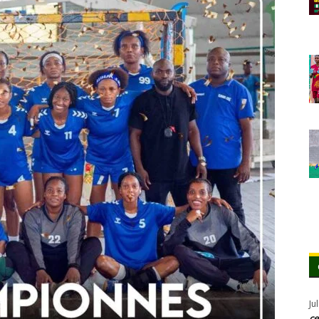
Ju
ce