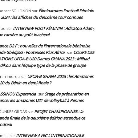
Éliminatoires Football Féminin
nnocent SOHONON
sur
 2024 : les affiches du deuxième tour connues
INTERVIEW FOOT FÉMININ : Adicatou Adam,
abo
sur
e carrière au goût inachevé
ance D2 F : nouvelles de l'internationale béninoise
de Gbédjissi - Footeuses Plus Africa
COUPE DES
sur
TIONS UFOA-B U20 Dames GHANA 2023 : Milhad
dikou dans l’équipe type de la phase de groupe
UFOA-B GHANA 2023 : les Amazones
rim imorou
sur
20 du Bénin en demi-finale ?
SSINOU Experancia
Stage de préparation en
sur
ance: les amazones U21 de volleyball à Rennes
PROJET CHAMPIONNES : la
OUNKPE GILDAS
sur
ande finale de la deuxième édition attendue ce
ndredi
INTERVIEW AVEC L’INTERNATIONALE
mela
sur