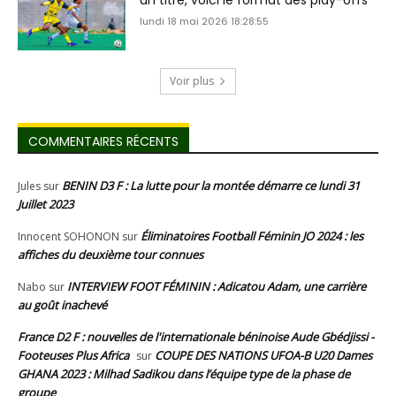
lundi 18 mai 2026 18:28:55
Voir plus
COMMENTAIRES RÉCENTS
BENIN D3 F : La lutte pour la montée démarre ce lundi 31
Jules
sur
Juillet 2023
Éliminatoires Football Féminin JO 2024 : les
Innocent SOHONON
sur
affiches du deuxième tour connues
INTERVIEW FOOT FÉMININ : Adicatou Adam, une carrière
Nabo
sur
au goût inachevé
France D2 F : nouvelles de l'internationale béninoise Aude Gbédjissi -
Footeuses Plus Africa
COUPE DES NATIONS UFOA-B U20 Dames
sur
GHANA 2023 : Milhad Sadikou dans l’équipe type de la phase de
groupe