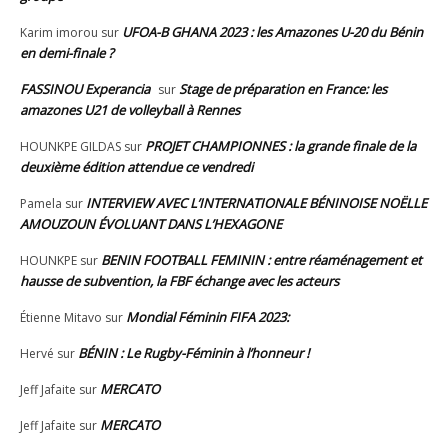
UFOA-B GHANA 2023 : les Amazones U-20 du Bénin
Karim imorou
sur
en demi-finale ?
FASSINOU Experancia
Stage de préparation en France: les
sur
amazones U21 de volleyball à Rennes
PROJET CHAMPIONNES : la grande finale de la
HOUNKPE GILDAS
sur
deuxième édition attendue ce vendredi
INTERVIEW AVEC L’INTERNATIONALE BÉNINOISE NOËLLE
Pamela
sur
AMOUZOUN ÉVOLUANT DANS L’HEXAGONE
BENIN FOOTBALL FEMININ : entre réaménagement et
HOUNKPE
sur
hausse de subvention, la FBF échange avec les acteurs
Mondial Féminin FIFA 2023:
Étienne Mitavo
sur
BÉNIN : Le Rugby-Féminin à l’honneur !
Hervé
sur
MERCATO
Jeff Jafaite
sur
MERCATO
Jeff Jafaite
sur