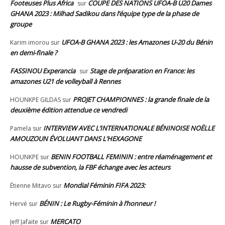
Footeuses Plus Africa
COUPE DES NATIONS UFOA-B U20 Dames
sur
GHANA 2023 : Milhad Sadikou dans l’équipe type de la phase de
groupe
UFOA-B GHANA 2023 : les Amazones U-20 du Bénin
Karim imorou
sur
en demi-finale ?
FASSINOU Experancia
Stage de préparation en France: les
sur
amazones U21 de volleyball à Rennes
PROJET CHAMPIONNES : la grande finale de la
HOUNKPE GILDAS
sur
deuxième édition attendue ce vendredi
INTERVIEW AVEC L’INTERNATIONALE BÉNINOISE NOËLLE
Pamela
sur
AMOUZOUN ÉVOLUANT DANS L’HEXAGONE
BENIN FOOTBALL FEMININ : entre réaménagement et
HOUNKPE
sur
hausse de subvention, la FBF échange avec les acteurs
Mondial Féminin FIFA 2023:
Étienne Mitavo
sur
BÉNIN : Le Rugby-Féminin à l’honneur !
Hervé
sur
MERCATO
Jeff Jafaite
sur