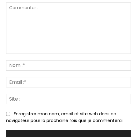
Commenter
:
N
:*
Em
:*
Sit
:
Enregistrer mon nom, email et site web dans ce
navigateur pour la prochaine fois que je commenterai.