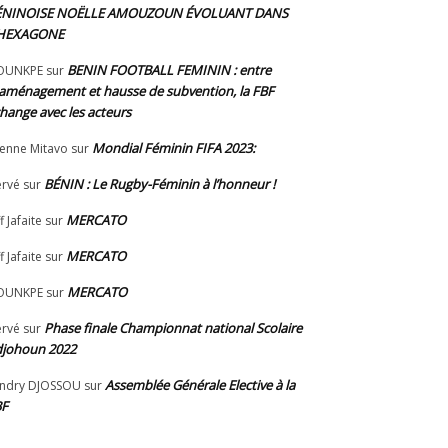
ÉNINOISE NOËLLE AMOUZOUN ÉVOLUANT DANS
’HEXAGONE
BENIN FOOTBALL FEMININ : entre
OUNKPE
sur
aménagement et hausse de subvention, la FBF
hange avec les acteurs
Mondial Féminin FIFA 2023:
ienne Mitavo
sur
BÉNIN : Le Rugby-Féminin à l’honneur !
rvé
sur
MERCATO
f Jafaite
sur
MERCATO
f Jafaite
sur
MERCATO
OUNKPE
sur
Phase finale Championnat national Scolaire
rvé
sur
johoun 2022
Assemblée Générale Elective à la
ndry DJOSSOU
sur
BF