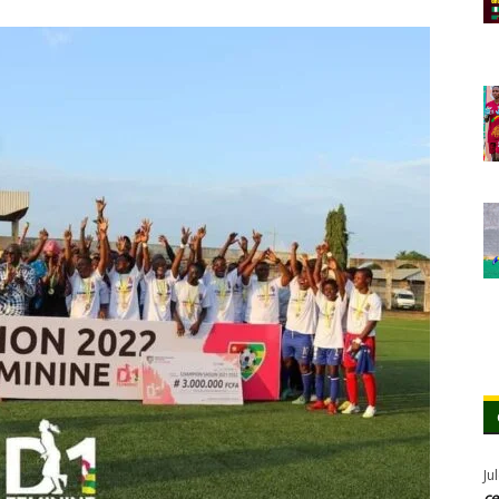
Ju
ce