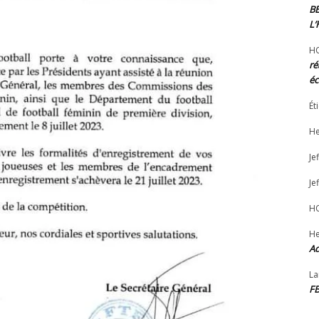
B
L
H
ré
éc
Ét
He
Jef
Jef
H
He
Ad
La
F