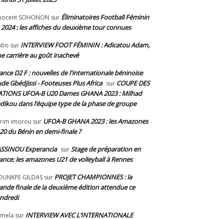
Éliminatoires Football Féminin
nnocent SOHONON
sur
 2024 : les affiches du deuxième tour connues
INTERVIEW FOOT FÉMININ : Adicatou Adam,
abo
sur
e carrière au goût inachevé
ance D2 F : nouvelles de l'internationale béninoise
de Gbédjissi - Footeuses Plus Africa
COUPE DES
sur
TIONS UFOA-B U20 Dames GHANA 2023 : Milhad
dikou dans l’équipe type de la phase de groupe
UFOA-B GHANA 2023 : les Amazones
rim imorou
sur
20 du Bénin en demi-finale ?
SSINOU Experancia
Stage de préparation en
sur
ance: les amazones U21 de volleyball à Rennes
PROJET CHAMPIONNES : la
OUNKPE GILDAS
sur
ande finale de la deuxième édition attendue ce
ndredi
INTERVIEW AVEC L’INTERNATIONALE
mela
sur