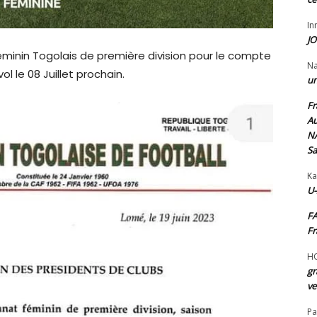
I
JO
éminin Togolais de première division pour le compte
N
l le 08 Juillet prochain.
un
Fr
Au
NA
Sa
Ka
U-
FA
Fr
H
gr
ve
Pa