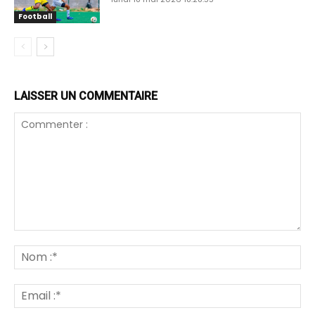
Football
LAISSER UN COMMENTAIRE
Commenter
:
N
:*
Em
:*