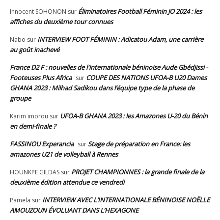
Éliminatoires Football Féminin JO 2024 : les
Innocent SOHONON
sur
affiches du deuxième tour connues
INTERVIEW FOOT FÉMININ : Adicatou Adam, une carrière
Nabo
sur
au goût inachevé
France D2 F : nouvelles de l'internationale béninoise Aude Gbédjissi -
Footeuses Plus Africa
COUPE DES NATIONS UFOA-B U20 Dames
sur
GHANA 2023 : Milhad Sadikou dans l’équipe type de la phase de
groupe
UFOA-B GHANA 2023 : les Amazones U-20 du Bénin
Karim imorou
sur
en demi-finale ?
FASSINOU Experancia
Stage de préparation en France: les
sur
amazones U21 de volleyball à Rennes
PROJET CHAMPIONNES : la grande finale de la
HOUNKPE GILDAS
sur
deuxième édition attendue ce vendredi
INTERVIEW AVEC L’INTERNATIONALE BÉNINOISE NOËLLE
Pamela
sur
AMOUZOUN ÉVOLUANT DANS L’HEXAGONE