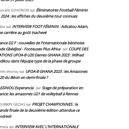
Éliminatoires Football Féminin
nnocent SOHONON
sur
 2024 : les affiches du deuxième tour connues
INTERVIEW FOOT FÉMININ : Adicatou Adam,
abo
sur
e carrière au goût inachevé
ance D2 F : nouvelles de l'internationale béninoise
de Gbédjissi - Footeuses Plus Africa
COUPE DES
sur
TIONS UFOA-B U20 Dames GHANA 2023 : Milhad
dikou dans l’équipe type de la phase de groupe
UFOA-B GHANA 2023 : les Amazones
rim imorou
sur
20 du Bénin en demi-finale ?
SSINOU Experancia
Stage de préparation en
sur
ance: les amazones U21 de volleyball à Rennes
PROJET CHAMPIONNES : la
OUNKPE GILDAS
sur
ande finale de la deuxième édition attendue ce
ndredi
INTERVIEW AVEC L’INTERNATIONALE
mela
sur