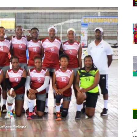
Ju
ce