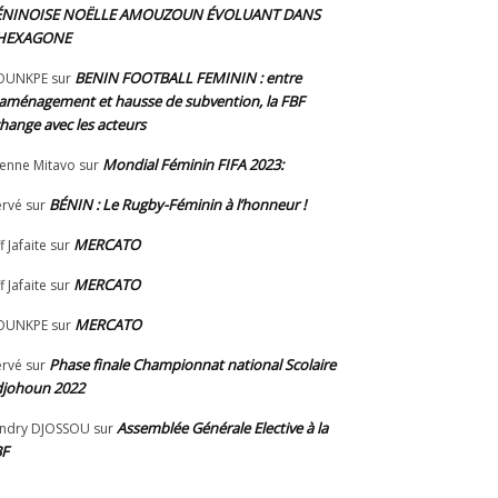
ÉNINOISE NOËLLE AMOUZOUN ÉVOLUANT DANS
’HEXAGONE
BENIN FOOTBALL FEMININ : entre
OUNKPE
sur
aménagement et hausse de subvention, la FBF
hange avec les acteurs
Mondial Féminin FIFA 2023:
ienne Mitavo
sur
BÉNIN : Le Rugby-Féminin à l’honneur !
rvé
sur
MERCATO
f Jafaite
sur
MERCATO
f Jafaite
sur
MERCATO
OUNKPE
sur
Phase finale Championnat national Scolaire
rvé
sur
johoun 2022
Assemblée Générale Elective à la
ndry DJOSSOU
sur
BF