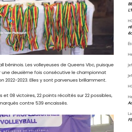
B
L
H
ré
éc
Ét
He
-ball béninois. Les volleyeuses de Queens Vbc, puisque
Jef
pour une deuxième fois consécutive le championnat
Jef
on 2022-2023. Elles y sont parvenues brillamment.
H
t 08 victoires, 22 points récoltés sur 22 possibles,
He
 marqués contre 539 encaissés.
Ad
La
F