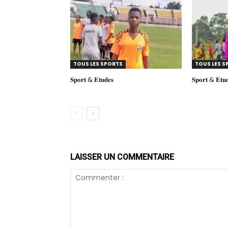
TOUS LES SPORTS
TOUS LES S
𝐒𝐩𝐨𝐫𝐭 & 𝐄𝐭𝐮𝐝𝐞𝐬
𝐒𝐩𝐨𝐫𝐭 & 𝐄𝐭𝐮𝐝
LAISSER UN COMMENTAIRE