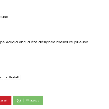
seuse
quipe Adjidja Vbc, a été désignée meilleure joueuse
s
volleyball
terest
WhatsApp