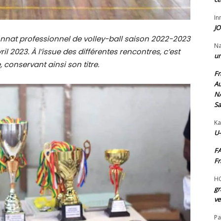
I
JO
onnat professionnel de volley-ball saison 2022-2023
N
 2023. À l’issue des différentes rencontres, c’est
un
 conservant ainsi son titre.
Fr
Au
NA
Sa
Ka
U-
FA
Fr
H
gr
ve
Pa