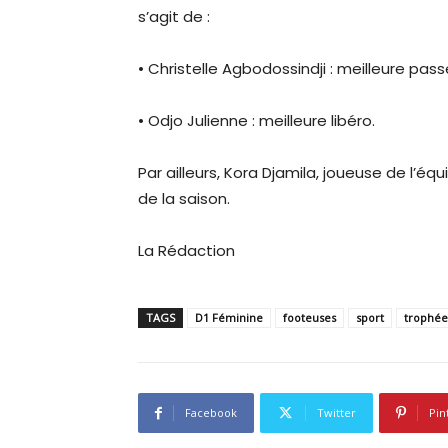
s’agit de :
• Christelle Agbodossindji : meilleure pas
• Odjo Julienne : meilleure libéro.
Par ailleurs, Kora Djamila, joueuse de l’é
de la saison.
La Rédaction
TAGS
D1 Féminine
footeuses
sport
trophée
Facebook
Twitter
Pin