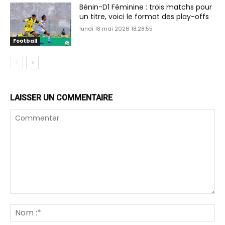
Bénin-D1 Féminine : trois matchs pour
un titre, voici le format des play-offs
lundi 18 mai 2026 18:28:55
Football
LAISSER UN COMMENTAIRE
Commenter
:
N
:*