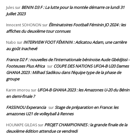
BENIN D3 F : La lutte pour la montée démarre ce lundi 31
Jules
sur
Juillet 2023
Éliminatoires Football Féminin JO 2024 : les
Innocent SOHONON
sur
affiches du deuxième tour connues
INTERVIEW FOOT FÉMININ : Adicatou Adam, une carrière
Nabo
sur
au goût inachevé
France D2 F : nouvelles de l'internationale béninoise Aude Gbédjissi -
Footeuses Plus Africa
COUPE DES NATIONS UFOA-B U20 Dames
sur
GHANA 2023 : Milhad Sadikou dans l’équipe type de la phase de
groupe
UFOA-B GHANA 2023 : les Amazones U-20 du Bénin
Karim imorou
sur
en demi-finale ?
FASSINOU Experancia
Stage de préparation en France: les
sur
amazones U21 de volleyball à Rennes
PROJET CHAMPIONNES : la grande finale de la
HOUNKPE GILDAS
sur
deuxième édition attendue ce vendredi