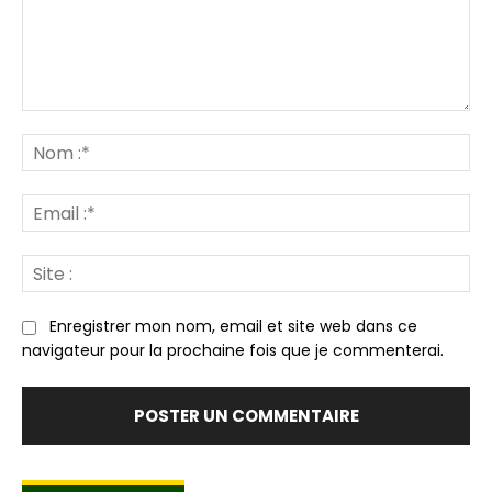
Commenter
:
N
:*
Em
:*
Sit
:
Enregistrer mon nom, email et site web dans ce
navigateur pour la prochaine fois que je commenterai.