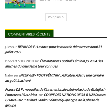
lundi 18 mai 2026 18:28:55
Voir plus
COMMENTAIRES RÉCENTS
BENIN D3 F : La lutte pour la montée démarre ce lundi 31
Jules
sur
Juillet 2023
Éliminatoires Football Féminin JO 2024 : les
Innocent SOHONON
sur
affiches du deuxième tour connues
INTERVIEW FOOT FÉMININ : Adicatou Adam, une carrière
Nabo
sur
au goût inachevé
France D2 F : nouvelles de l'internationale béninoise Aude Gbédjissi -
Footeuses Plus Africa
COUPE DES NATIONS UFOA-B U20 Dames
sur
GHANA 2023 : Milhad Sadikou dans l’équipe type de la phase de
groupe