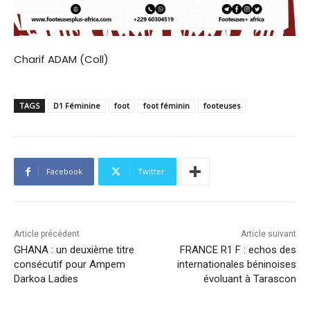
Charif ADAM (Coll)
TAGS
D1 Féminine
foot
foot féminin
footeuses
Facebook
Twitter
Article précédent
Article suivant
GHANA : un deuxième titre
FRANCE R1 F : echos des
consécutif pour Ampem
internationales béninoises
Darkoa Ladies
évoluant à Tarascon