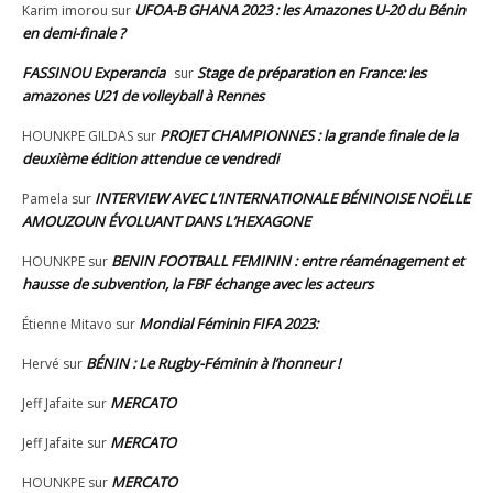
UFOA-B GHANA 2023 : les Amazones U-20 du Bénin
Karim imorou
sur
en demi-finale ?
FASSINOU Experancia
Stage de préparation en France: les
sur
amazones U21 de volleyball à Rennes
PROJET CHAMPIONNES : la grande finale de la
HOUNKPE GILDAS
sur
deuxième édition attendue ce vendredi
INTERVIEW AVEC L’INTERNATIONALE BÉNINOISE NOËLLE
Pamela
sur
AMOUZOUN ÉVOLUANT DANS L’HEXAGONE
BENIN FOOTBALL FEMININ : entre réaménagement et
HOUNKPE
sur
hausse de subvention, la FBF échange avec les acteurs
Mondial Féminin FIFA 2023:
Étienne Mitavo
sur
BÉNIN : Le Rugby-Féminin à l’honneur !
Hervé
sur
MERCATO
Jeff Jafaite
sur
MERCATO
Jeff Jafaite
sur
MERCATO
HOUNKPE
sur