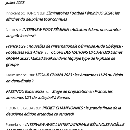
Juillet 2023
Éliminatoires Football Féminin JO 2024 : les
Innocent SOHONON
sur
affiches du deuxième tour connues
INTERVIEW FOOT FÉMININ : Adicatou Adam, une carrière
Nabo
sur
au goût inachevé
France D2 F : nouvelles de l'internationale béninoise Aude Gbédjissi -
Footeuses Plus Africa
COUPE DES NATIONS UFOA-B U20 Dames
sur
GHANA 2023 : Milhad Sadikou dans l’équipe type de la phase de
groupe
UFOA-B GHANA 2023 : les Amazones U-20 du Bénin
Karim imorou
sur
en demi-finale ?
FASSINOU Experancia
Stage de préparation en France: les
sur
amazones U21 de volleyball à Rennes
PROJET CHAMPIONNES : la grande finale de la
HOUNKPE GILDAS
sur
deuxième édition attendue ce vendredi
INTERVIEW AVEC L’INTERNATIONALE BÉNINOISE NOËLLE
Pamela
sur