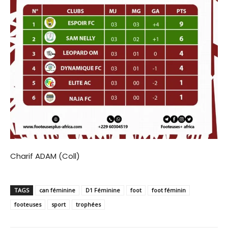
Charif ADAM (Coll)
TAGS
can féminine
D1 Féminine
foot
foot féminin
footeuses
sport
trophées