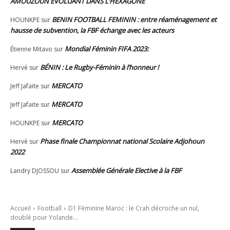
AMOUZOUN ÉVOLUANT DANS L’HEXAGONE
BENIN FOOTBALL FEMININ : entre réaménagement et
HOUNKPE
sur
hausse de subvention, la FBF échange avec les acteurs
Mondial Féminin FIFA 2023:
Étienne Mitavo
sur
BÉNIN : Le Rugby-Féminin à l’honneur !
Hervé
sur
MERCATO
Jeff Jafaite
sur
MERCATO
Jeff Jafaite
sur
MERCATO
HOUNKPE
sur
Phase finale Championnat national Scolaire Adjohoun
Hervé
sur
2022
Assemblée Générale Elective à la FBF
Landry DJOSSOU
sur