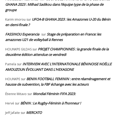
GHANA 2023 : Milhad Sadikou dans l’équipe type de la phase de
groupe
UFOA-B GHANA 2023 : les Amazones U-20 du Bénin
Karim imorou
sur
en demi-finale ?
FASSINOU Experancia
Stage de préparation en France: les
sur
amazones U21 de volleyball à Rennes
PROJET CHAMPIONNES : la grande finale de la
HOUNKPE GILDAS
sur
deuxième édition attendue ce vendredi
INTERVIEW AVEC L’INTERNATIONALE BÉNINOISE NOËLLE
Pamela
sur
AMOUZOUN ÉVOLUANT DANS L’HEXAGONE
BENIN FOOTBALL FEMININ : entre réaménagement et
HOUNKPE
sur
hausse de subvention, la FBF échange avec les acteurs
Mondial Féminin FIFA 2023:
Étienne Mitavo
sur
BÉNIN : Le Rugby-Féminin à l’honneur !
Hervé
sur
MERCATO
Jeff Jafaite
sur