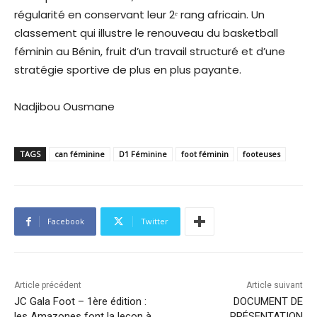
régularité en conservant leur 2ᵉ rang africain. Un
classement qui illustre le renouveau du basketball
féminin au Bénin, fruit d’un travail structuré et d’une
stratégie sportive de plus en plus payante.
Nadjibou Ousmane
TAGS
can féminine
D1 Féminine
foot féminin
footeuses
Facebook
Twitter
Article précédent
Article suivant
JC Gala Foot – 1ère édition :
DOCUMENT DE
les Amazones font la leçon à
PRÉSENTATION