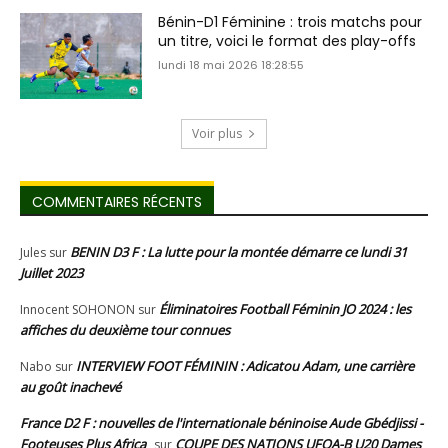
Bénin-D1 Féminine : trois matchs pour
un titre, voici le format des play-offs
lundi 18 mai 2026 18:28:55
Voir plus
COMMENTAIRES RÉCENTS
BENIN D3 F : La lutte pour la montée démarre ce lundi 31
Jules
sur
Juillet 2023
Éliminatoires Football Féminin JO 2024 : les
Innocent SOHONON
sur
affiches du deuxième tour connues
INTERVIEW FOOT FÉMININ : Adicatou Adam, une carrière
Nabo
sur
au goût inachevé
France D2 F : nouvelles de l'internationale béninoise Aude Gbédjissi -
Footeuses Plus Africa
COUPE DES NATIONS UFOA-B U20 Dames
sur