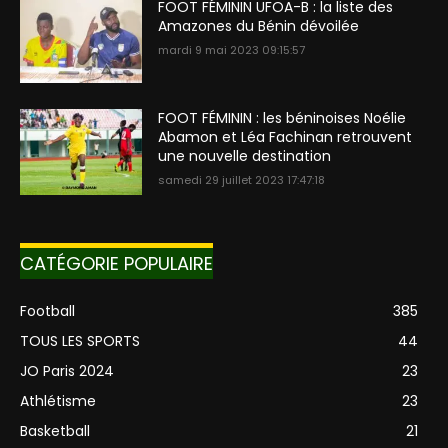
FOOT FÉMININ UFOA-B : la liste des
Amazones du Bénin dévoilée
mardi 9 mai 2023 09:15:57
FOOT FÉMININ : les béninoises Noélie
Abamon et Léa Fachinan retrouvent
une nouvelle destination
samedi 29 juillet 2023 17:47:18
CATÉGORIE POPULAIRE
Football
385
TOUS LES SPORTS
44
JO Paris 2024
23
Athlétisme
23
Basketball
21