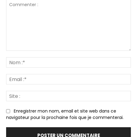
Commenter
:
N
:*
Em
:*
Sit
:
Enregistrer mon nom, email et site web dans ce
navigateur pour la prochaine fois que je commenterai.