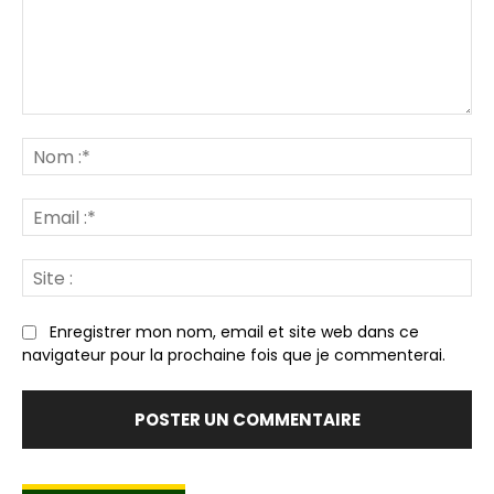
Commenter
:
N
:*
Em
:*
Sit
:
Enregistrer mon nom, email et site web dans ce
navigateur pour la prochaine fois que je commenterai.