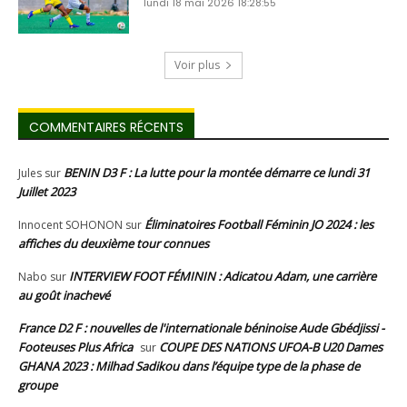
lundi 18 mai 2026 18:28:55
Voir plus
COMMENTAIRES RÉCENTS
BENIN D3 F : La lutte pour la montée démarre ce lundi 31
Jules
sur
Juillet 2023
Éliminatoires Football Féminin JO 2024 : les
Innocent SOHONON
sur
affiches du deuxième tour connues
INTERVIEW FOOT FÉMININ : Adicatou Adam, une carrière
Nabo
sur
au goût inachevé
France D2 F : nouvelles de l'internationale béninoise Aude Gbédjissi -
Footeuses Plus Africa
COUPE DES NATIONS UFOA-B U20 Dames
sur
GHANA 2023 : Milhad Sadikou dans l’équipe type de la phase de
groupe