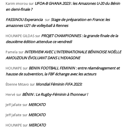
UFOA-B GHANA 2023 : les Amazones U-20 du Bénin
Karim imorou
sur
en demi-finale ?
FASSINOU Experancia
Stage de préparation en France: les
sur
amazones U21 de volleyball à Rennes
PROJET CHAMPIONNES : la grande finale de la
HOUNKPE GILDAS
sur
deuxième édition attendue ce vendredi
INTERVIEW AVEC L’INTERNATIONALE BÉNINOISE NOËLLE
Pamela
sur
AMOUZOUN ÉVOLUANT DANS L’HEXAGONE
BENIN FOOTBALL FEMININ : entre réaménagement et
HOUNKPE
sur
hausse de subvention, la FBF échange avec les acteurs
Mondial Féminin FIFA 2023:
Étienne Mitavo
sur
BÉNIN : Le Rugby-Féminin à l’honneur !
Hervé
sur
MERCATO
Jeff Jafaite
sur
MERCATO
Jeff Jafaite
sur
MERCATO
HOUNKPE
sur