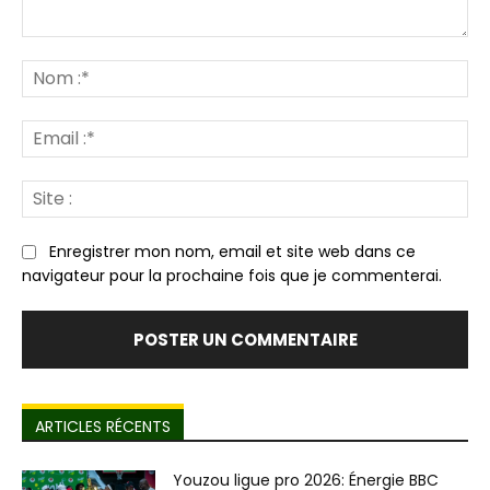
Commenter
:
N
:*
Em
:*
Sit
:
Enregistrer mon nom, email et site web dans ce
navigateur pour la prochaine fois que je commenterai.
ARTICLES RÉCENTS
Youzou ligue pro 2026: Énergie BBC