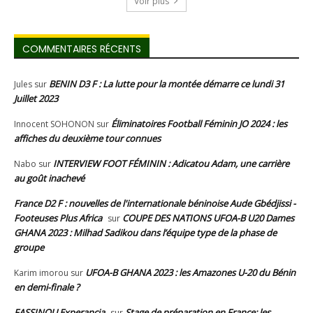
Voir plus
COMMENTAIRES RÉCENTS
BENIN D3 F : La lutte pour la montée démarre ce lundi 31
Jules
sur
Juillet 2023
Éliminatoires Football Féminin JO 2024 : les
Innocent SOHONON
sur
affiches du deuxième tour connues
INTERVIEW FOOT FÉMININ : Adicatou Adam, une carrière
Nabo
sur
au goût inachevé
France D2 F : nouvelles de l'internationale béninoise Aude Gbédjissi -
Footeuses Plus Africa
COUPE DES NATIONS UFOA-B U20 Dames
sur
GHANA 2023 : Milhad Sadikou dans l’équipe type de la phase de
groupe
UFOA-B GHANA 2023 : les Amazones U-20 du Bénin
Karim imorou
sur
en demi-finale ?
FASSINOU Experancia
Stage de préparation en France: les
sur