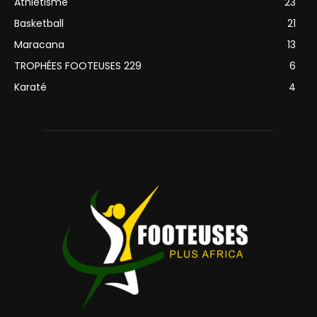
Athlétisme
23
Basketball
21
Maracana
13
TROPHÉES FOOTEUSES 229
6
Karaté
4