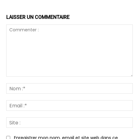
LAISSER UN COMMENTAIRE
Commenter
:
N
:*
Em
:*
Sit
:
Enregistrer mon nom, email et site web dans ce