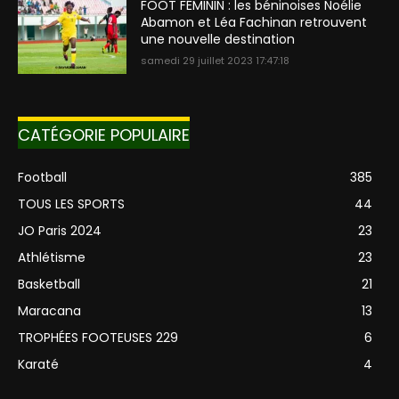
FOOT FÉMININ : les béninoises Noélie
Abamon et Léa Fachinan retrouvent
une nouvelle destination
samedi 29 juillet 2023 17:47:18
CATÉGORIE POPULAIRE
Football
385
TOUS LES SPORTS
44
JO Paris 2024
23
Athlétisme
23
Basketball
21
Maracana
13
TROPHÉES FOOTEUSES 229
6
Karaté
4