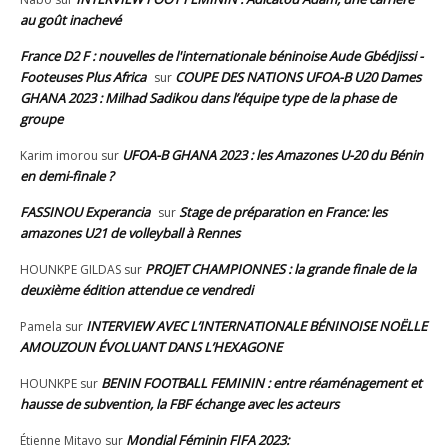
au goût inachevé
France D2 F : nouvelles de l'internationale béninoise Aude Gbédjissi -
Footeuses Plus Africa
COUPE DES NATIONS UFOA-B U20 Dames
sur
GHANA 2023 : Milhad Sadikou dans l’équipe type de la phase de
groupe
UFOA-B GHANA 2023 : les Amazones U-20 du Bénin
Karim imorou
sur
en demi-finale ?
FASSINOU Experancia
Stage de préparation en France: les
sur
amazones U21 de volleyball à Rennes
PROJET CHAMPIONNES : la grande finale de la
HOUNKPE GILDAS
sur
deuxième édition attendue ce vendredi
INTERVIEW AVEC L’INTERNATIONALE BÉNINOISE NOËLLE
Pamela
sur
AMOUZOUN ÉVOLUANT DANS L’HEXAGONE
BENIN FOOTBALL FEMININ : entre réaménagement et
HOUNKPE
sur
hausse de subvention, la FBF échange avec les acteurs
Mondial Féminin FIFA 2023:
Étienne Mitavo
sur