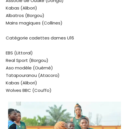
Associé de Ouaké (Donga)
Kabas (Alibori)
Albatros (Borgou)
Mains magiques (Collines)
Catégorie cadettes dames U16
EBS (Littoral)
Real Sport (Borgou)
Aso modèle (Ouémé)
Tatapouranou (Atacora)
Kabas (Alibori)
Wolves BBC (Couffo)